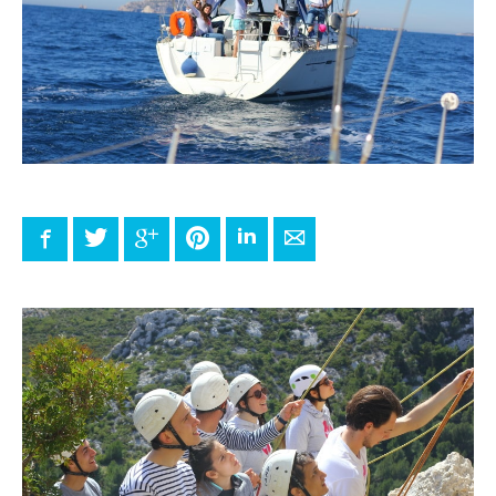
Facebook
Twitter
Google+
Pinterest
LinkedIn
E-mail