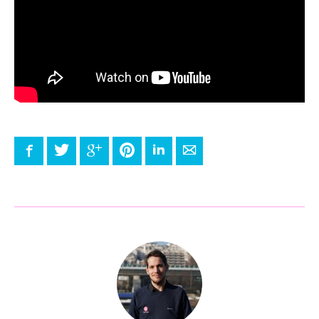
Facebook
Twitter
Google+
Pinterest
LinkedIn
E-mail