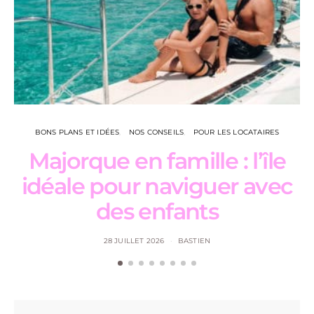
BONS PLANS ET IDÉES
NOS CONSEILS
POUR LES LOCATAIRES
Majorque en famille : l’île
L
idéale pour naviguer avec
des enfants
28 JUILLET 2026
BASTIEN