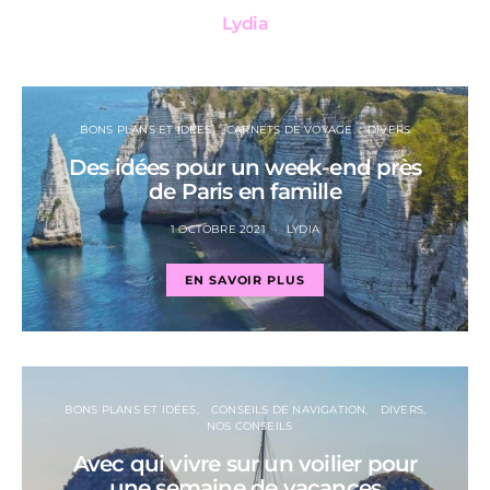
Lydia
BONS PLANS ET IDÉES
CARNETS DE VOYAGE
DIVERS
Des idées pour un week-end près
de Paris en famille
1 OCTOBRE 2021
LYDIA
EN SAVOIR PLUS
BONS PLANS ET IDÉES
CONSEILS DE NAVIGATION
DIVERS
NOS CONSEILS
Avec qui vivre sur un voilier pour
une semaine de vacances