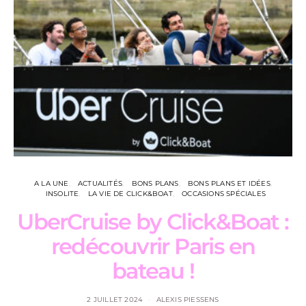
A LA UNE
ACTUALITÉS
BONS PLANS
BONS PLANS ET IDÉES
INSOLITE
LA VIE DE CLICK&BOAT
OCCASIONS SPÉCIALES
UberCruise by Click&Boat :
redécouvrir Paris en
bateau !
2 JUILLET 2024
ALEXIS PIESSENS