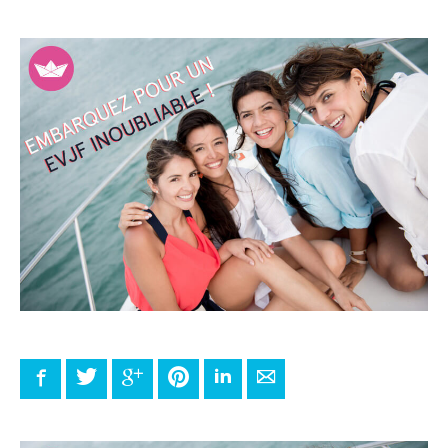
Facebook
Twitter
Google+
Pinterest
LinkedIn
E-mail