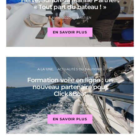
« Tout part du bateau ! »
6 AVRIL 2020
BASTIEN
EN SAVOIR PLUS
A LA UNE
ACTUALITÉS DU NAUTISME
Formation voile en ligne : un
nouveau partenaire pour
Click&Boat
24 AVRIL 2020
BASTIEN
EN SAVOIR PLUS