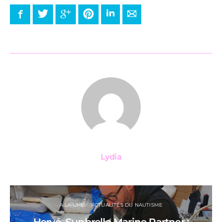
Facebook
Twitter
Google+
Pinterest
LinkedIn
E-mail
Lydia
A LA UNE
ACTUALITÉS DU NAUTISME
Hervé, Sunbrella Marine Partner :