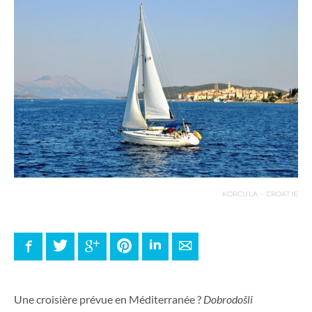
KORCULA – CROATIE
Facebook
Twitter
Google+
Pinterest
LinkedIn
E-mail
Une croisière prévue en Méditerranée ?
Dobrodošli