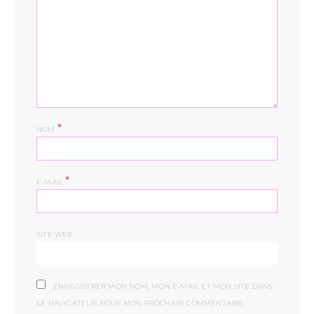
*
NOM
*
E-MAIL
SITE WEB
ENREGISTRER MON NOM, MON E-MAIL ET MON SITE DANS
LE NAVIGATEUR POUR MON PROCHAIN COMMENTAIRE.