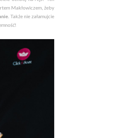
bertem Makłowiczem, żeby
anie
. Także nie załamujcie
jemność!