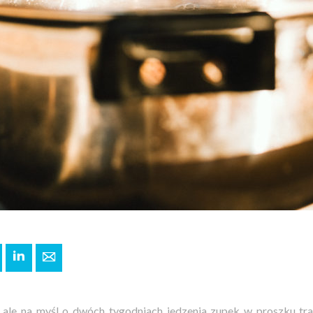
+
interest
LinkedIn
E-mail
, ale na myśl o dwóch tygodniach jedzenia zupek w proszku tra