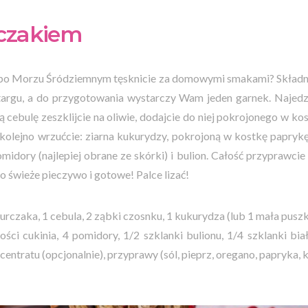
rczakiem
 po Morzu Śródziemnym tęsknicie za domowymi smakami? Składnik
 targu, a do przygotowania wystarczy Wam jeden garnek. Najed
cebulę zeszklijcie na oliwie, dodajcie do niej pokrojonego w k
 kolejno wrzućcie: ziarna kukurydzy, pokrojoną w kostkę paprykę 
midory (najlepiej obrane ze skórki) i bulion. Całość przyprawcie i
 świeże pieczywo i gotowe! Palce lizać!
 kurczaka, 1 cebula, 2 ząbki czosnku, 1 kukurydza (lub 1 mała pus
ości cukinia, 4 pomidory, 1/2 szklanki bulionu, 1/4 szklanki bia
oncentratu (opcjonalnie), przyprawy (sól, pieprz, oregano, papryka,