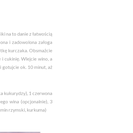
i na to danie z łatwością
zona i zadowolona załoga
ostkę kurczaka. Obsmażcie
i cukinię. Wlejcie wino, a
 gotujcie ok. 10 minut, aż
zka kukurydzy), 1 czerwona
łego wina (opcjonalnie), 3
 kmin rzymski, kurkuma)