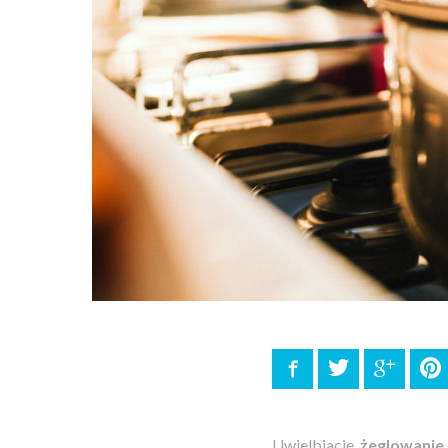
Facebook
Twitter
Google
P
Uwielbiacie
żeglowanie