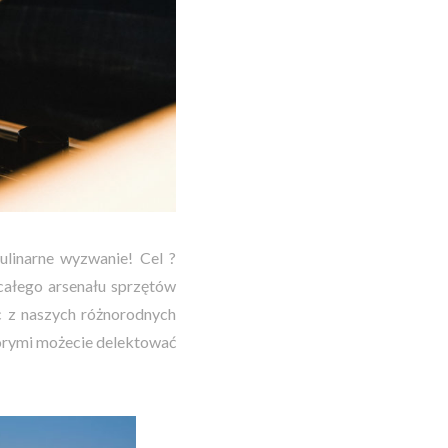
ulinarne wyzwanie! Cel ?
całego arsenału sprzętów
c z naszych różnorodnych
tórymi możecie delektować