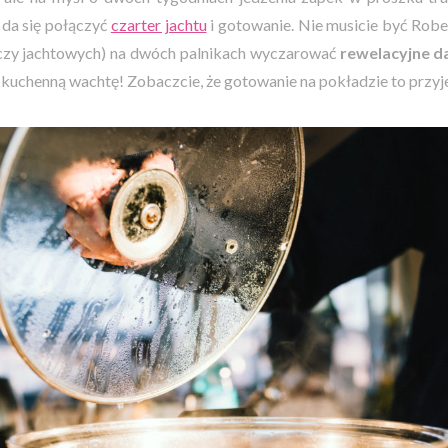
 da się połączyć
czarter jachtu
i gotowanie. Nie musicie być Ro
czy jachtowych) na dwóch palnikach wyczarować
rewelacyjne d
na kuchenną wachtę! Zobaczcie, że gotowanie na pokładzie to przy