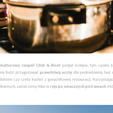
okulturowy zespół Click & Boat
podjął kolejne, tym razem k
na łodzi przygotować
prawdziwą ucztę
dla podniebienia, bez 
duktów czy szefa kuchni z gwiazdkowej restauracji. Korzystają
ulinarnych, zabierzemy Was w
rejs po
smacznych potrawach
, k