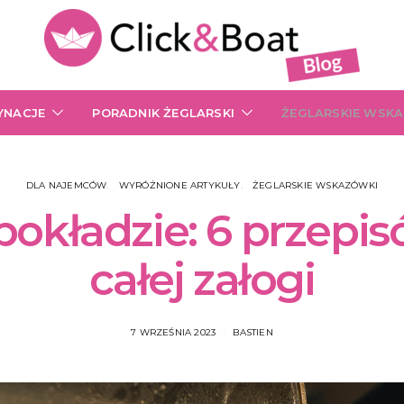
YNACJE
PORADNIK ŻEGLARSKI
ŻEGLARSKIE WSK
DLA NAJEMCÓW
WYRÓŻNIONE ARTYKUŁY
ŻEGLARSKIE WSKAZÓWKI
okładzie: 6 przepis
całej załogi
7 WRZEŚNIA 2023
BASTIEN