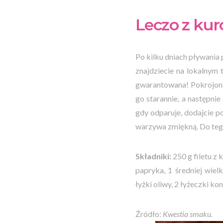
Leczo z ku
Po kilku dniach pływania
znajdziecie na lokalnym
gwarantowana! Pokrojoną 
go starannie, a następnie
gdy odparuje, dodajcie po
warzywa zmiękną. Do tego
Składniki:
250 g filetu z
papryka, 1 średniej wielk
łyżki oliwy, 2 łyżeczki k
Źródło:
Kwestia smaku.