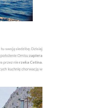
u swoją siedzibę. Dzisiaj
o położenie Omisu
zapiera
a przez nie
rzeka Cetina
.
jących kuchnię chorwacją w