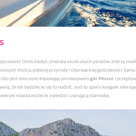
is
scowość Omis kiedyś zbierała okolicznych piratów, którzy mieli t
nionych słońca, pięknej przyrody i chorwackiej gościnności. Sam
eczko jest otoczone imponującym masywem
gór Mosor
i przepływ
awią, że nie będziecie się tu nudzić. Jest tu sporo knajpek oferu
centrum miasta możecie zwiedzić czarującą starówkę.