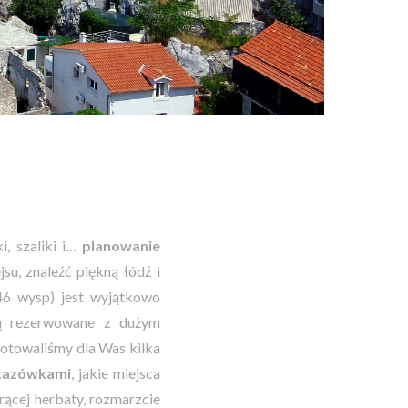
i, szaliki i…
planowanie
su, znaleźć piękną łódź i
46 wysp) jest wyjątkowo
 są rezerwowane z dużym
gotowaliśmy dla Was kilka
kazówkami
, jakie miejsca
rącej herbaty, rozmarzcie