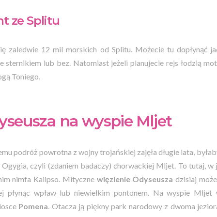
t ze Splitu
się zaledwie 12 mil morskich od Splitu. Możecie tu dopłynąć
 sternikiem lub bez. Natomiast jeżeli planujecie rejs łodzią m
ogą Toniego.
yseusza na wyspie Mljet
remu podróż powrotna z wojny trojańskiej zajęła długie lata, była
Ogygia, czyli (zdaniem badaczy) chorwackiej Mljet. To tutaj, w 
nim nimfa Kalipso. Mityczne
więzienie Odyseusza
dzisiaj może
lej płynąc wpław lub niewielkim pontonem. Na wyspie Mlje
wiosce
Pomena
. Otacza ją piękny park narodowy z dwoma jezior