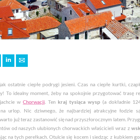
+
interest
LinkedIn
E-mail
ak ostatnie ciepłe podrygi jesieni. Czas na ciepłe kurtki, czapk
y! To idealny moment, żeby na spokojnie przygotować trasę rej
 jachcie w
Chorwacji
. Ten
kraj tysiąca wysp
(a dokładnie 12
na urlop. Nic dziwnego, że najbardziej atrakcyjne łodzie
arto już teraz zastanowić się nad przyszłorocznym latem. Przy
chtów od naszych ulubionych chorwackich właścicieli wraz z
ws
ąc na tych perełkach. Otulcie się kocem i siedząc z kubkiem go