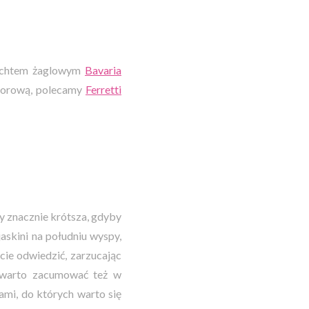
 jachtem żaglowym
Bavaria
otorową, polecamy
Ferretti
by znacznie krótsza, gdyby
jaskini na południu wyspy,
cie odwiedzić, zarzucając
t warto zacumować też w
ami, do których warto się