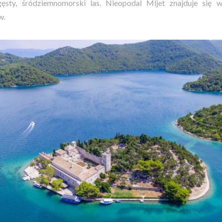
ęsty, śródziemnomorski las. Nieopodal Mljet znajduje się
w.