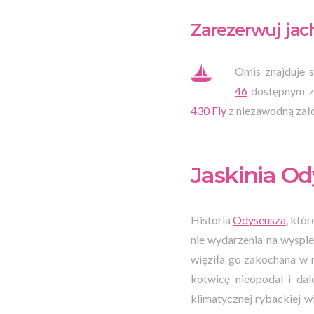
Zarezerwuj jach
Omis znajduje 
46
dostępnym ze
430 Fly
z niezawodną zał
Jaskinia Od
Historia
Odyseusza
, któ
nie wydarzenia na wyspie 
więziła go zakochana w 
kotwicę nieopodal i da
klimatycznej rybackiej 