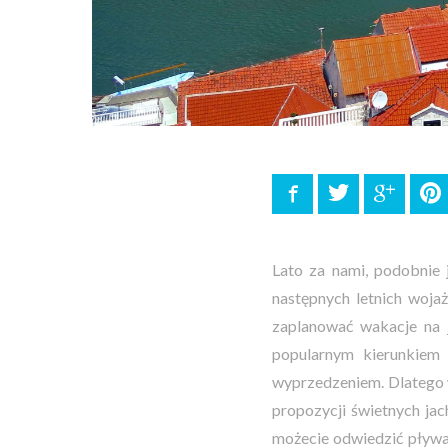
Facebook
Twitter
Google
P
Lato za nami, podobnie j
następnych letnich wojaż
zaplanować wakacje na
popularnym kierunkiem 
wyprzedzeniem. Dlatego w
propozycji świetnych ja
możecie odwiedzić pływaj