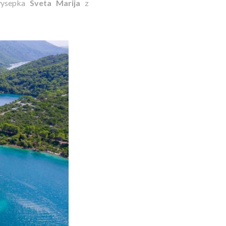
 wysepka
Sveta Marija
z