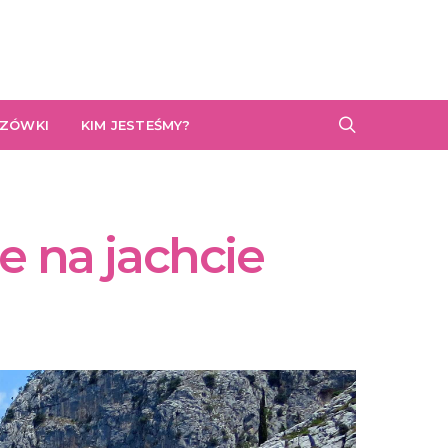
AZÓWKI
KIM JESTEŚMY?
e na jachcie