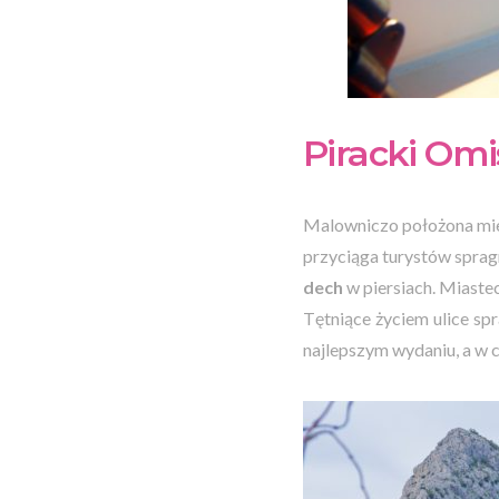
Piracki Om
Malowniczo położona miej
przyciąga turystów sprag
dech
w piersiach. Miast
Tętniące życiem ulice spr
najlepszym wydaniu, a w 