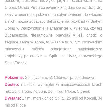
podkowę. Jest ona niezwykle piękna i czeka właśnie na
Ciebie. Osada
Pučiśća
również znajduje się na Brac. Jej
skały wapienne są sławne na całym świecie i to właśnie
z nich można zobaczyć dekoracje na przykład w Białym
Domu w Waszyngtonie, Parlamencie w Wiedniu, czy też
Budapeszcie. Niesamowite, prawda? A jeśli chodzi o
żeglugę samą w sobie, to właśnie tu, w tym chorwackim
miasteczku Pučiśća odnajdziesz najpiękniejsze
krajobrazy po drodze ze
Splitu
na
Hvar
, chorwackiego
Saint-Tropez.
Położenie:
Split (Dalmacja), Chorwac.ja południowa
Dostęp:
na łodzi wynajętej w miejscowościach takich
jak: Split, Trogir, Korcula, Bol, Hvar, Ploce, Sibenik
Dystans:
17 mil morskich od Splitu, 25 mili od Korculi, 34
mil od Ploce