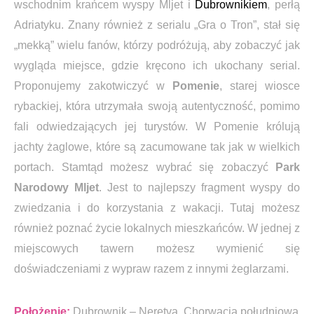
wschodnim krańcem wyspy Mljet i
Dubrownikiem
, perłą
Adriatyku. Znany również z serialu „Gra o Tron”, stał się
„mekką” wielu fanów, którzy podróżują, aby zobaczyć jak
wygląda miejsce, gdzie kręcono ich ukochany serial.
Proponujemy zakotwiczyć w
Pomenie
, starej wiosce
rybackiej, która utrzymała swoją autentyczność, pomimo
fali odwiedzających jej turystów. W Pomenie królują
jachty żaglowe, które są zacumowane tak jak w wielkich
portach. Stamtąd możesz wybrać się zobaczyć
Park
Narodowy Mljet
. Jest to najlepszy fragment wyspy do
zwiedzania i do korzystania z wakacji. Tutaj możesz
również poznać życie lokalnych mieszkańców. W jednej z
miejscowych tawern możesz wymienić się
doświadczeniami z wypraw razem z innymi żeglarzami.
Położenie:
Dubrownik – Neretva, Chorwacja południowa