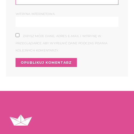
WITRYNA INTERNETOWA
ZAPISZ MOJE DANE, ADRES E-MAIL I WITRYNĘ W
PRZEGLĄDARCE ABY WYPEŁNIĆ DANE PODCZAS PISANIA
KOLEJNYCH KOMENTARZY.