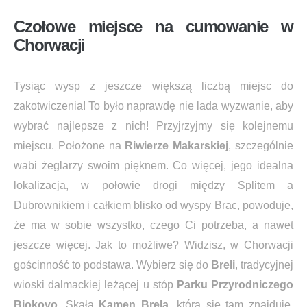
Czołowe miejsce na cumowanie w
Chorwacji
Tysiąc wysp z jeszcze większą liczbą miejsc do
zakotwiczenia! To było naprawdę nie lada wyzwanie, aby
wybrać najlepsze z nich! Przyjrzyjmy się kolejnemu
miejscu. Położone na
Riwierze Makarskiej
, szczególnie
wabi żeglarzy swoim pięknem. Co więcej, jego idealna
lokalizacja, w połowie drogi między Splitem a
Dubrownikiem i całkiem blisko od wyspy Brac, powoduje,
że ma w sobie wszystko, czego Ci potrzeba, a nawet
jeszcze więcej. Jak to możliwe? Widzisz, w Chorwacji
gościnność to podstawa. Wybierz się do
Breli
, tradycyjnej
wioski dalmackiej leżącej u stóp
Parku Przyrodniczego
Biokovo
. Skała
Kamen Brela
, która się tam znajduje,