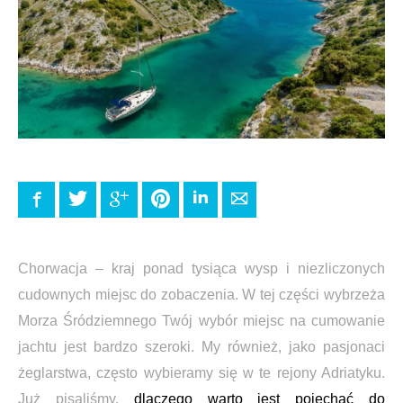
Facebook
Twitter
Google+
Pinterest
LinkedIn
E-mail
Chorwacja – kraj ponad tysiąca wysp i niezliczonych
cudownych miejsc do zobaczenia. W tej części wybrzeża
Morza Śródziemnego Twój wybór miejsc na cumowanie
jachtu jest bardzo szeroki. My również, jako pasjonaci
żeglarstwa, często wybieramy się w te rejony Adriatyku.
Już pisaliśmy,
dlaczego warto jest pojechać do