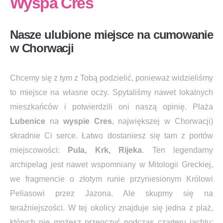
Wyspa Cres
Nasze ulubione miejsce na cumowanie
w Chorwacji
Chcemy się z tym z Tobą podzielić, ponieważ widzieliśmy
to miejsce na własne oczy. Spytaliśmy nawet lokalnych
mieszkańców i potwierdzili oni naszą opinię. Plaża
Lubenice
na
wyspie Cres
, największej w Chorwacji)
skradnie Ci serce. Łatwo dostaniesz się tam z portów
miejscowości:
Pula, Krk, Rijeka
. Ten legendarny
archipelag jest nawet wspomniany w Mitologii Greckiej,
we fragmencie o złotym runie przyniesionym Królowi
Peliasowi przez Jazona. Ale skupmy się na
teraźniejszości. W tej okolicy znajduje się jedna z plaż,
których nie możesz przeoczyć podczas czarteru jachtu: