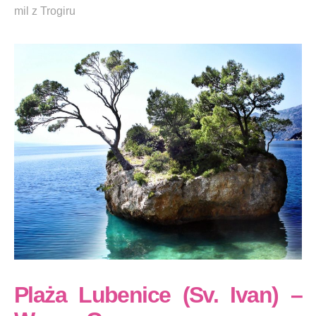
mil z Trogiru
Plaża Lubenice (Sv. Ivan) –