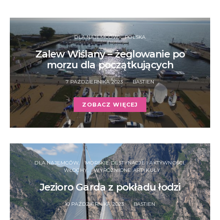
DLA NAJEMCÓW
POLSKA
Zalew Wiślany – żeglowanie po
morzu dla początkujących
7 PAŹDZIERNIKA 2023
BASTIEN
ZOBACZ WIĘCEJ
DLA NAJEMCÓW
MORSKIE DESTYNACJE I AKTYWNOŚCI
WŁOCHY
WYRÓŻNIONE ARTYKUŁY
Jezioro Garda z pokładu łodzi
10 PAŹDZIERNIKA 2023
BASTIEN