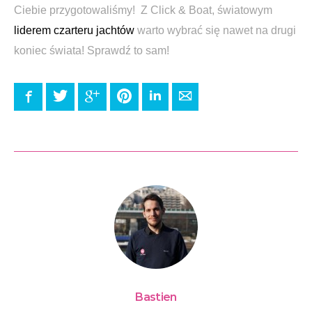
Ciebie przygotowaliśmy! Z Click & Boat, światowym
liderem czarteru jachtów
warto wybrać się nawet na drugi
koniec świata! Sprawdź to sam!
Facebook
Twitter
Google+
Pinterest
LinkedIn
E-mail
Bastien