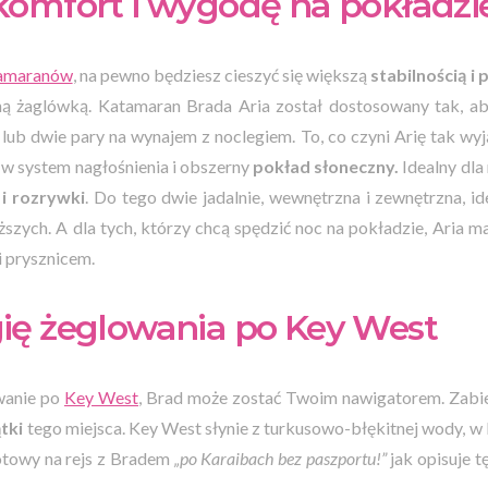
komfort i wygodę na pokładzi
tamaranów
, na pewno będziesz cieszyć się większą
stabilnością i 
ą żaglówką. Katamaran Brada Aria został dostosowany tak, aby
 lub dwie pary na wynajem z noclegiem. To, co czyni Arię tak wyj
w system nagłośnienia i obszerny
pokład słoneczny.
Idealny dla
i rozrywki
. Do tego dwie jadalnie, wewnętrzna i zewnętrzna, id
ższych. A dla tych, którzy chcą spędzić noc na pokładzie, Aria m
i prysznicem.
ię żeglowania po Key West
owanie po
Key West
, Brad może zostać Twoim nawigatorem. Zabi
tki
tego miejsca. Key West słynie z turkusowo-błękitnej wody, w 
gotowy na rejs z Bradem
„po Karaibach bez paszportu!”
jak opisuje 