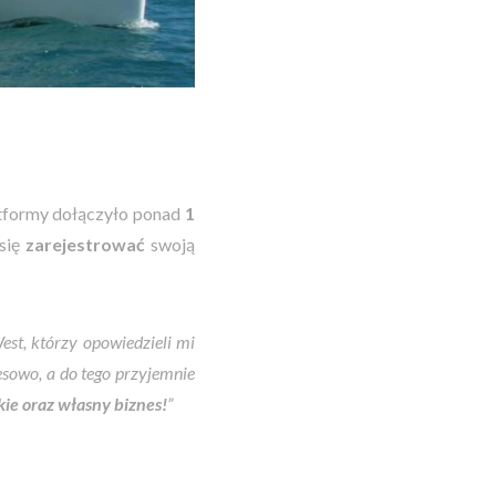
atformy dołączyło ponad
1
 się
zarejestrować
swoją
st, którzy opowiedzieli mi
esowo, a do tego przyjemnie
kie oraz własny biznes!
”