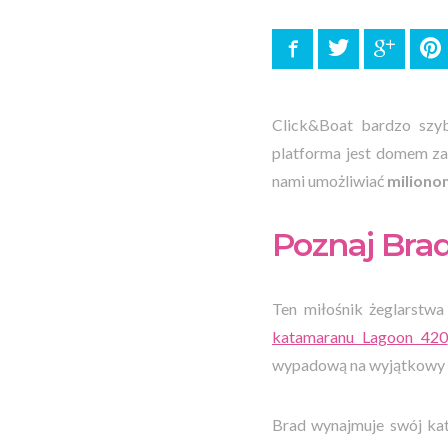
Facebook
Twitter
Google
P
Click&Boat bardzo szyb
platforma jest domem zar
nami umożliwiać
miliono
Poznaj Brad
Ten miłośnik żeglarstwa
katamaranu Lagoon 420
wypadową na wyjątkowy i 
Brad wynajmuje swój kat