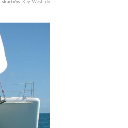
h skarbów
Key West
, do