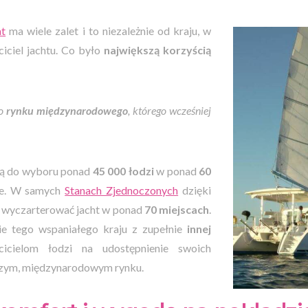
at
ma wiele zalet i to niezależnie od kraju, w
ciciel jachtu. Co było
największą korzyścią
go
rynku międzynarodowego
, którego wcześniej
ą do wyboru ponad
45 000 łodzi
w ponad
60
ie. W samych
Stanach Zjednoczonych
dzięki
z wyczarterować jacht w ponad
70 miejscach
.
ie tego wspaniałego kraju z zupełnie
innej
icielom łodzi na udostępnienie swoich
rszym, międzynarodowym rynku.