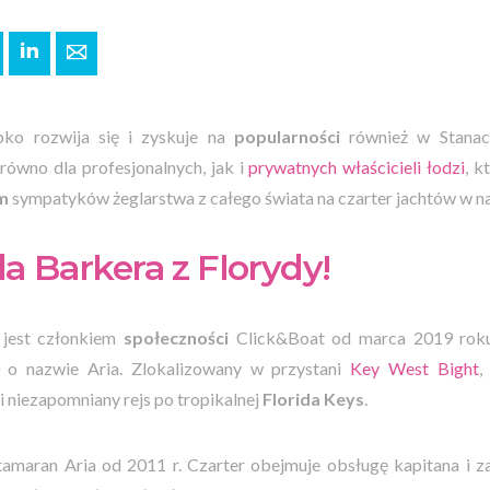
+
interest
LinkedIn
E-mail
ko rozwija się i zyskuje na
popularności
również w Stanac
ówno dla profesjonalnych, jak i
prywatnych właścicieli łodzi
,
kt
m
sympatyków żeglarstwa z całego świata na czarter jachtów w na
a Barkera z Florydy!
 jest członkiem
społeczności
Click&Boat od marca 2019 roku
o nazwie Aria. Zlokalizowany w przystani
Key West Bight
,
niezapomniany rejs po tropikalnej
Florida Keys
.
amaran Aria od 2011 r. Czarter obejmuje obsługę kapitana i 