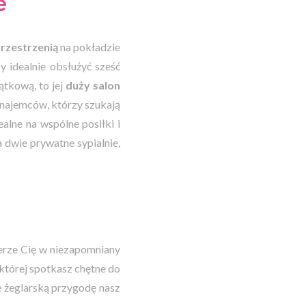
e
przestrzenią
na pokładzie
 idealnie obsłużyć sześć
ątkową, to jej
duży salon
 najemców, którzy szukają
ealne na wspólne posiłki i
a dwie prywatne sypialnie,
erze Cię w niezapomniany
której spotkasz chętne do
tę żeglarską przygodę nasz