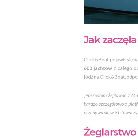
Jak zaczęła
Click&Boat pojawił się n
600 jachtów
z całego ob
łódź na Click&Boat, odpo
„Poszedłem żeglować z Mat
bardzo szczegółowo o platf
przebywa się w ich towarzys
Żeglarstwo 