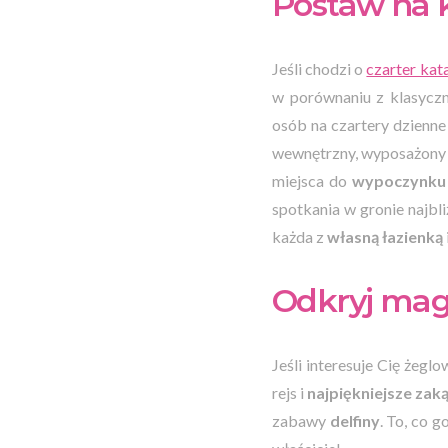
Postaw na 
Jeśli chodzi o
czarter ka
w porównaniu z klasyczn
osób na czartery dzienne
wewnętrzny, wyposażony 
miejsca do
wypoczynku 
spotkania w gronie najbli
każda z
własną łazienką
Odkryj mag
Jeśli interesuje Cię żegl
rejs i
najpiękniejsze zaką
zabawy
delfiny
. To, co 