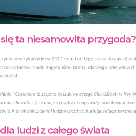
 się ta niesamowita przygoda?
a rynku amerykańskim w 2017 roku i od tego czasu do naszej pl
szaru Stanów. Kiedy zapytaliśmy Brada, dlaczego zdecydował
wiedział:
hilde i Cassandre (z zespołu poszukiwawczego Click&Boat) w Key We
ormie. Okazało się, że oboje są bystrzy i naprawdę zorientowani bizn
twie. A to właśnie z takimi ludźmi chcę być,
budując relacje partners
dla ludzi z całego świata