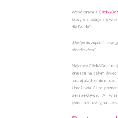
Współpraca z
Click&Bo
którym znajduje się właś
dla Brada?
„Dostęp do zupełnie nowe
nie odkryłem”.
Najemcy Click&Boat maj
krajach
na całym świec
naszej platformie możes
Umożliwia Ci to poznan
perspektywy
. A właśc
jednostek i usług na sze