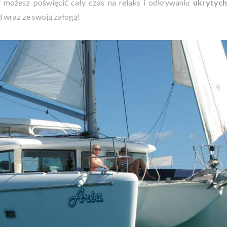
 możesz poświęcić cały czas na relaks i odkrywaniu
ukrytyc
d wraz ze swoją załogą!