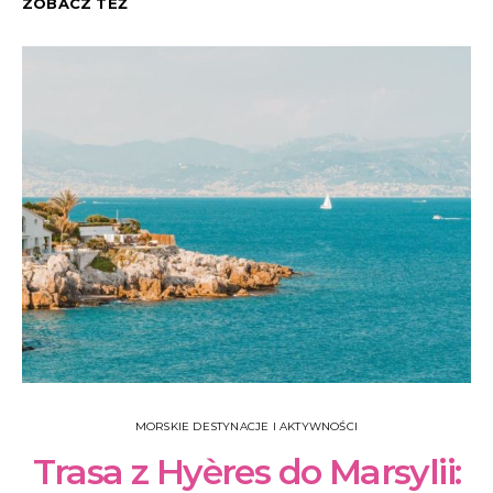
ZOBACZ TEŻ
C
MORSKIE DESTYNACJE I AKTYWNOŚCI
Trasa z Hyères do Marsylii: