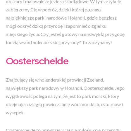
obszary i malownicze jeziora śródlądowe. W tym artykule
zabierzemy Cię w podróż, dzięki której poznasz
najpiękniejsze parki narodowe Holandii, gdzie będziesz
mógł odkryć dziką przyrodę i zapomnieć o zgiełku
miejskiego życia. Czy jesteś gotowy na niezwykłą przygodę
łodzią wśród holenderskiej przyrody? To zaczynamy!
Oosterschelde
Znajdujący się w holenderskiej prowincji Zeeland,
największy park narodowy w Holandii, Oosterschelde. Jego
wyjątkowość polega na tym, że jest to park morski, który
obejmuje rozległą powierzchnię wód morskich, estuariów i
wysepek.
Oosterschelde to prawdziwy raj dla miłośników przyrody