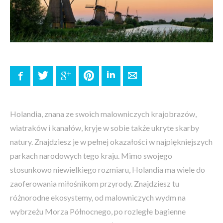
Facebook
Twitter
Google+
Pinterest
LinkedIn
E-mail
Holandia, znana ze swoich malowniczych krajobrazów,
wiatraków i kanałów, kryje w sobie także ukryte skarby
natury. Znajdziesz je w pełnej okazałości w najpiękniejszych
parkach narodowych tego kraju. Mimo swojego
stosunkowo niewielkiego rozmiaru, Holandia ma wiele do
zaoferowania miłośnikom przyrody. Znajdziesz tu
różnorodne ekosystemy, od malowniczych wydm na
wybrzeżu Morza Północnego, po rozległe bagienne