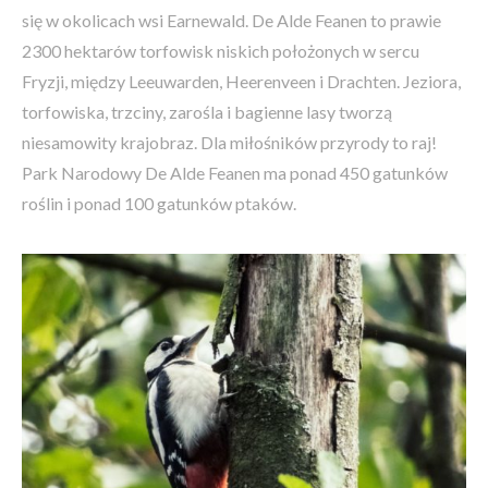
się w okolicach wsi Earnewald. De Alde Feanen to prawie
2300 hektarów torfowisk niskich położonych w sercu
Fryzji, między Leeuwarden, Heerenveen i Drachten. Jeziora,
torfowiska, trzciny, zarośla i bagienne lasy tworzą
niesamowity krajobraz. Dla miłośników przyrody to raj!
Park Narodowy De Alde Feanen ma ponad 450 gatunków
roślin i ponad 100 gatunków ptaków.