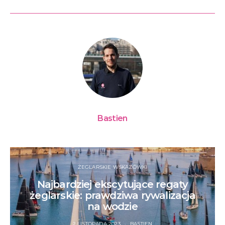
Bastien
ŻEGLARSKIE WSKAZÓWKI
Najbardziej ekscytujące regaty
żeglarskie: prawdziwa rywalizacja
na wodzie
2 LISTOPADA 2023
BASTIEN