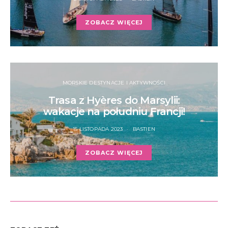
ZOBACZ WIĘCEJ
MORSKIE DESTYNACJE I AKTYWNOŚCI
Trasa z Hyères do Marsylii:
wakacje na południu Francji!
15 LISTOPADA 2023
BASTIEN
ZOBACZ WIĘCEJ