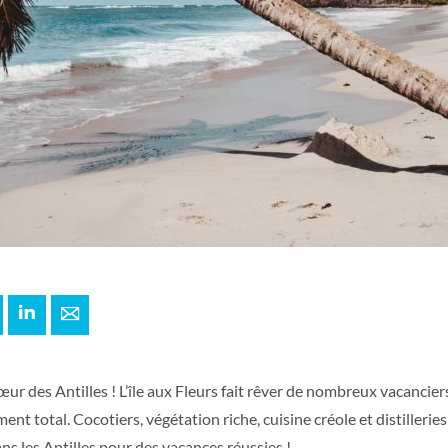
+
interest
LinkedIn
E-mail
œur des Antilles ! L’île aux Fleurs fait rêver de nombreux vacancier
nt total. Cocotiers, végétation riche, cuisine créole et distilleries
s les Antilles pour des vacances réussies !