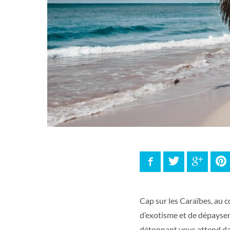
Facebook
Twitter
Google
P
Cap sur les Caraïbes, au c
d’exotisme et de dépayseme
détonnant vous attend dan