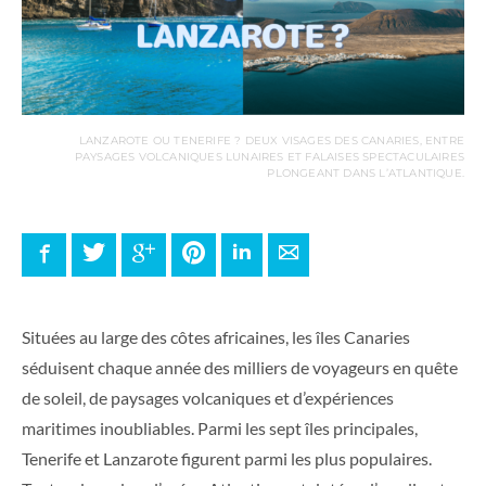
LANZAROTE OU TENERIFE ? DEUX VISAGES DES CANARIES, ENTRE
PAYSAGES VOLCANIQUES LUNAIRES ET FALAISES SPECTACULAIRES
PLONGEANT DANS L’ATLANTIQUE.
Facebook
Twitter
Google+
Pinterest
LinkedIn
E-mail
Situées au large des côtes africaines, les îles Canaries
séduisent chaque année des milliers de voyageurs en quête
de soleil, de paysages volcaniques et d’expériences
maritimes inoubliables. Parmi les sept îles principales,
Tenerife et Lanzarote figurent parmi les plus populaires.