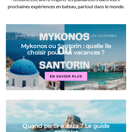
prochaines expériences en bateau, partout dans le monde.
CARNETS DE VOYAGE
NOS CONSEILS
POUR LES LOCATAIRES
Mykonos ou Santorin : quelle île
choisir pour vos vacances ?
17 MAI 2026
BASTIEN
EN SAVOIR PLUS
BONS PLANS ET IDÉES
NOS CONSEILS
POUR LES LOCATAIRES
Quand partir à Ibiza ? Le guide