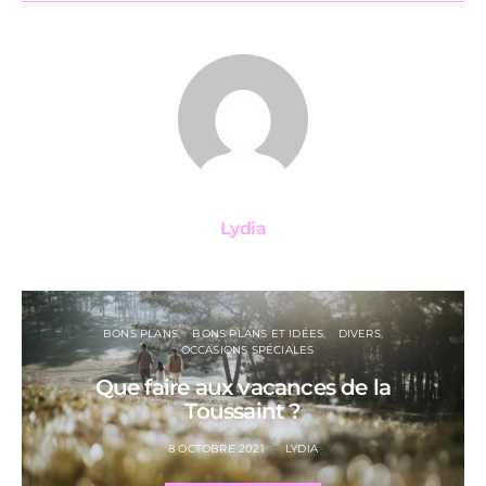
Lydia
BONS PLANS
BONS PLANS ET IDÉES
DIVERS
OCCASIONS SPÉCIALES
Que faire aux vacances de la
Toussaint ?
8 OCTOBRE 2021
LYDIA