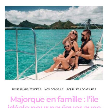
BONS PLANS ET IDÉES
NOS CONSEILS
POUR LES LOCATAIRES
Majorque en famille : l’île
L
idéale pour naviguer avec