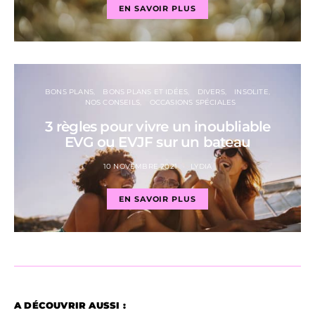
EN SAVOIR PLUS
BONS PLANS
BONS PLANS ET IDÉES
DIVERS
INSOLITE
NOS CONSEILS
OCCASIONS SPÉCIALES
3 règles pour vivre un inoubliable
EVG ou EVJF sur un bateau
10 NOVEMBRE 2021
LYDIA
EN SAVOIR PLUS
A DÉCOUVRIR AUSSI :