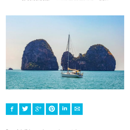
Facebook
Twitter
Google+
Pinterest
LinkedIn
E-mail