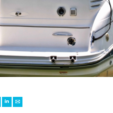
+
interest
LinkedIn
E-mail