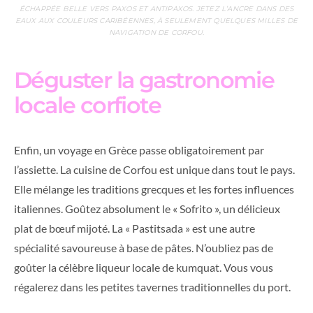
ÉCHAPPÉE BELLE VERS PAXOS ET ANTIPAXOS. JETEZ L’ANCRE DANS DES
EAUX AUX COULEURS CARIBÉENNES, À SEULEMENT QUELQUES MILLES DE
NAVIGATION DE CORFOU.
Déguster la gastronomie
locale corfiote
Enfin, un voyage en Grèce passe obligatoirement par
l’assiette. La cuisine de Corfou est unique dans tout le pays.
Elle mélange les traditions grecques et les fortes influences
italiennes. Goûtez absolument le « Sofrito », un délicieux
plat de bœuf mijoté. La « Pastitsada » est une autre
spécialité savoureuse à base de pâtes. N’oubliez pas de
goûter la célèbre liqueur locale de kumquat. Vous vous
régalerez dans les petites tavernes traditionnelles du port.