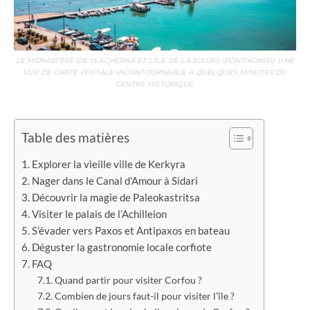
LE MONASTÈRE DE VLACHERNA ET L’ÎLE DE LA SOURIS (PONTIKONISI). UNE
VUE DE CARTE POSTALE INCONTOURNABLE À QUELQUES MINUTES DU
CENTRE HISTORIQUE.
Table des matières
Explorer la vieille ville de Kerkyra
Nager dans le Canal d’Amour à Sidari
Découvrir la magie de Paleokastritsa
Visiter le palais de l’Achilleion
S’évader vers Paxos et Antipaxos en bateau
Déguster la gastronomie locale corfiote
FAQ
Quand partir pour visiter Corfou ?
Combien de jours faut-il pour visiter l’île ?