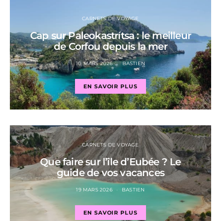
CARNETS DE VOYAGE
Cap sur Paleokastrítsa : le meilleur
de Corfou depuis la mer
10 MARS 2026
BASTIEN
EN SAVOIR PLUS
CARNETS DE VOYAGE
Que faire sur l’île d’Eubée ? Le
guide de vos vacances
19 MARS 2026
BASTIEN
EN SAVOIR PLUS