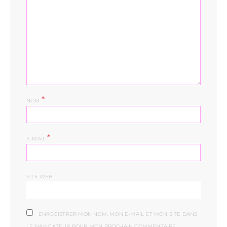
*
NOM
*
E-MAIL
SITE WEB
ENREGISTRER MON NOM, MON E-MAIL ET MON SITE DANS
LE NAVIGATEUR POUR MON PROCHAIN COMMENTAIRE.