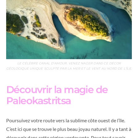
LE CÉLÈBRE CANAL D’AMOUR. VENEZ NAGER DANS CE DÉCOR
GÉOLOGIQUE UNIQUE SCULPTÉ PAR LA MER ET LE VENT AU NORD DE L’ÎLE.
Découvrir la magie de
Paleokastritsa
Poursuivez votre route vers la sublime côte ouest de l’île.
C’est ici que se trouve le plus beau joyau naturel. Il y a tant à
découvrir dans cette région verdoyante. Pour tout savoir,