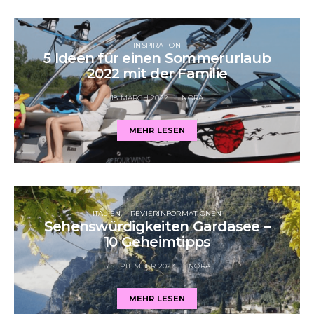
INSPIRATION
5 Ideen für einen Sommerurlaub
2022 mit der Familie
18 MARCH 2022
NORA
MEHR LESEN
ITALIEN
REVIERINFORMATIONEN
Sehenswürdigkeiten Gardasee –
10 Geheimtipps
8 SEPTEMBER 2023
NORA
MEHR LESEN