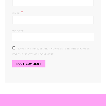
*
EMAIL
WEBSITE
SAVE MY NAME, EMAIL, AND WEBSITE IN THIS BROWSER
FOR THE NEXT TIME I COMMENT.