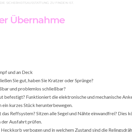
IE SICHERHEITSAUSSTATTUNG ZU FINDEN IST.
er Übernahme
pf und an Deck
ießen Sie gut, haben Sie Kratzer oder Sprünge?
ßbar und problemlos schließbar?
gut befestigt? Funktioniert die elektronische und mechanische An
h ein kurzes Stück herunterbewegen.
t das Reffsystem? Sitzen alle Segel und Nähte einwandfrei? Dies 
 der Ausfahrt prüfen.
d Heckkorb verbogen und in welchem Zustand sind die Relingsdrä