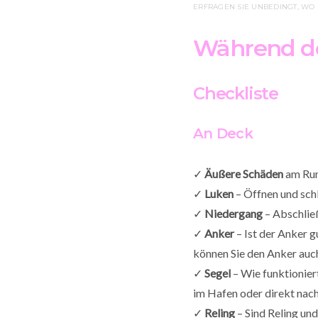
ERFRAGEN SIE UNBEDINGT, WO D
Während d
Checkliste
An Deck
✓
Äußere Schäden
am Rum
✓
Luken
– Öffnen und schl
✓
Niedergang
– Abschlie
✓
Anker
– Ist der Anker 
können Sie den Anker auc
✓
Segel
– Wie funktionier
im Hafen oder direkt nach
✓
Reling
– Sind Reling un