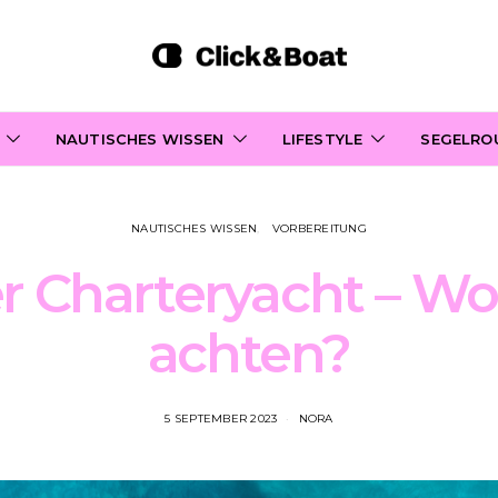
NAUTISCHES WISSEN
LIFESTYLE
SEGELRO
NAUTISCHES WISSEN
VORBEREITUNG
 Charteryacht – W
achten?
5 SEPTEMBER 2023
NORA