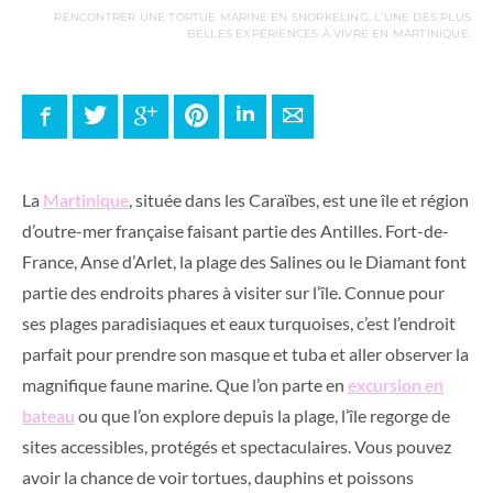
RENCONTRER UNE TORTUE MARINE EN SNORKELING, L’UNE DES PLUS
BELLES EXPÉRIENCES À VIVRE EN MARTINIQUE.
Facebook
Twitter
Google+
Pinterest
LinkedIn
E-mail
La
Martinique
, située dans les Caraïbes, est une île et région
d’outre-mer française faisant partie des Antilles. Fort-de-
France, Anse d’Arlet, la plage des Salines ou le Diamant font
partie des endroits phares à visiter sur l’île. Connue pour
ses plages paradisiaques et eaux turquoises, c’est l’endroit
parfait pour prendre son masque et tuba et aller observer la
magnifique faune marine. Que l’on parte en
excursion en
bateau
ou que l’on explore depuis la plage, l’île regorge de
sites accessibles, protégés et spectaculaires. Vous pouvez
avoir la chance de voir tortues, dauphins et poissons