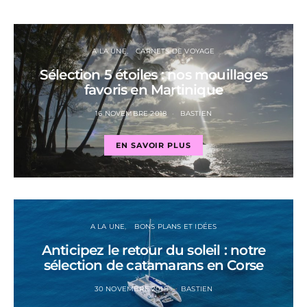
A LA UNE
CARNETS DE VOYAGE
Sélection 5 étoiles : nos mouillages
favoris en Martinique
16 NOVEMBRE 2018
BASTIEN
EN SAVOIR PLUS
A LA UNE
BONS PLANS ET IDÉES
Anticipez le retour du soleil : notre
sélection de catamarans en Corse
30 NOVEMBRE 2018
BASTIEN