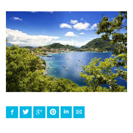
Facebook
Twitter
Google+
Pinterest
LinkedIn
E-mail