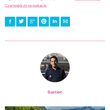
Czarnogórze na wakacje
.
Facebook
Twitter
Google+
Pinterest
LinkedIn
E-mail
Bastien