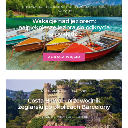
CHORWACJA
DLA NAJEMCÓW
FRANCJA
POLSKA
WŁOCHY
Wakacje nad jeziorem:
najpiękniesze jeziora do odkrycia
na pokładzie
15 PAŹDZIERNIKA 2021
BASTIEN
ZOBACZ WIĘCEJ
DLA NAJEMCÓW
HISZPANIA
Costa Brava – przewodnik
żeglarski po okolicach Barcelony
27 PAŹDZIERNIKA 2021
BASTIEN