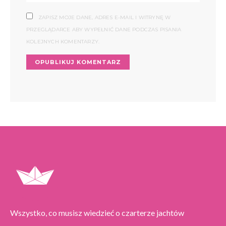
ZAPISZ MOJE DANE, ADRES E-MAIL I WITRYNĘ W
PRZEGLĄDARCE ABY WYPEŁNIĆ DANE PODCZAS PISANIA
KOLEJNYCH KOMENTARZY.
Wszystko, co musisz wiedzieć o czarterze jachtów