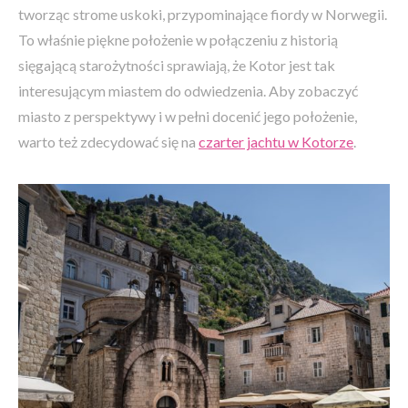
tworząc strome uskoki, przypominające fiordy w Norwegii.
To właśnie piękne położenie w połączeniu z historią
sięgającą starożytności sprawiają, że Kotor jest tak
interesującym miastem do odwiedzenia. Aby zobaczyć
miasto z perspektywy i w pełni docenić jego położenie,
warto też zdecydować się na
czarter jachtu w Kotorze
.