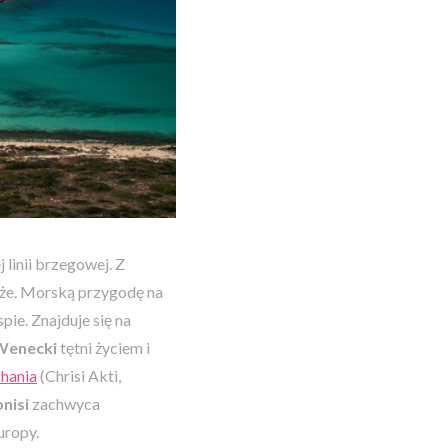
 linii brzegowej. Z
aże. Morską przygodę na
pie. Znajduje się na
Wenecki
tętni życiem i
hania
(Chrisi Akti,
onisi
zachwyca
uropy.