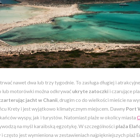
rwać nawet dwa lub trzy tygodnie. To zasługa długiej i atrakcyjnej
go lub motorówki można odkrywać
ukryte zatoczki
i czarujące pl
czarterując jacht w Chanii
, drugim co do wielkości mieście na wys
cu Krety i jest wyjątkowo klimatycznym miejscem. Dawny
Port 
ańców wyspy, jak i turystów. Natomiast plaże w okolicy miasta
C
przywodzą na myśl karaibską egzotykę. W szczególności
plaża Elaf
 często jest wymieniona w zestawieniach najpiękniejszych plaż E