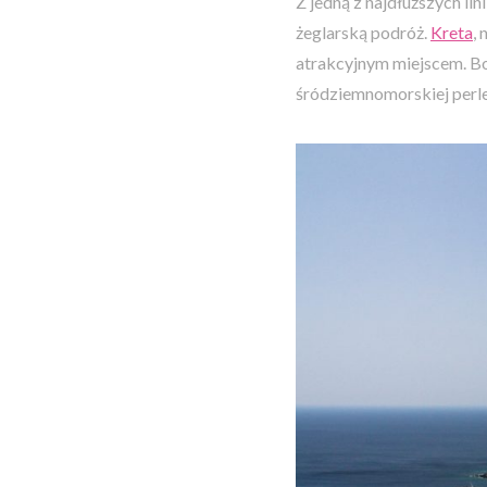
Z jedną z najdłuższych li
żeglarską podróż.
Kreta
,
atrakcyjnym miejscem. Boga
śródziemnomorskiej perle