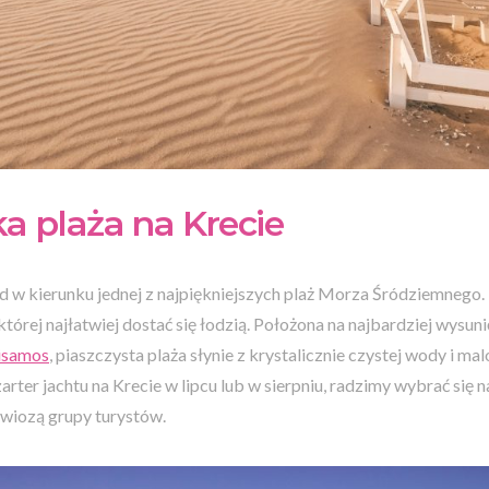
ka plaża na Krecie
 w kierunku jednej z najpiękniejszych plaż Morza Śródziemnego. 
o której najłatwiej dostać się łodzią. Położona na najbardziej wys
isamos
, piaszczysta plaża słynie z krystalicznie czystej wody i m
zarter jachtu na Krecie w lipcu lub w sierpniu, radzimy wybrać się 
ywiozą grupy turystów.