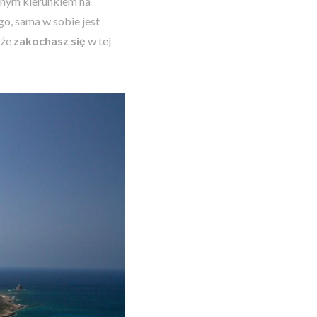
onym kierunkiem na
o, sama w sobie jest
 że
zakochasz się
w tej