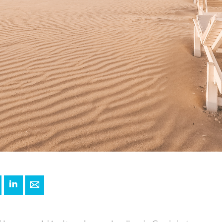
+
interest
LinkedIn
E-mail