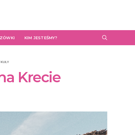
AZÓWKI
KIM JESTEŚMY?
YKUŁY
na Krecie