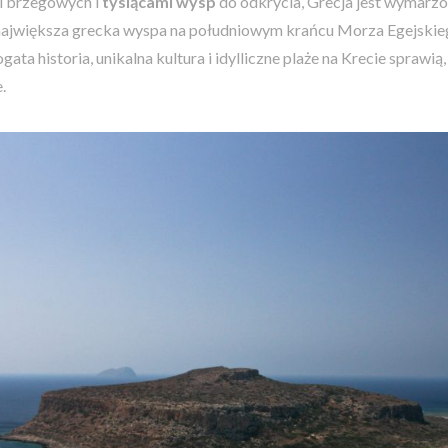
nii brzegowych i
tysiącami wysp
do odkrycia, Grecja jest wymarz
 największa grecka wyspa na południowym krańcu Morza Egejskieg
ta historia, unikalna kultura i idylliczne plaże na Krecie sprawią,
.