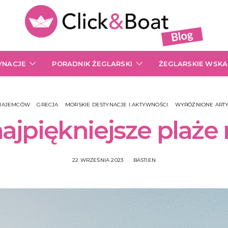
YNACJE
PORADNIK ŻEGLARSKI
ŻEGLARSKIE WSK
NAJEMCÓW
GRECJA
MORSKIE DESTYNACJE I AKTYWNOŚCI
WYRÓŻNIONE ART
ajpiękniejsze plaże 
22 WRZEŚNIA 2023
BASTIEN