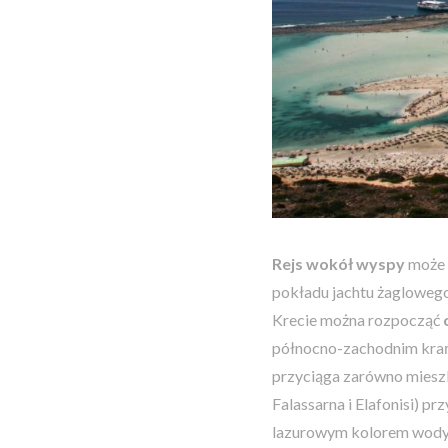
Rejs wokół wyspy
może t
pokładu jachtu żaglowe
Krecie można rozpocząć
północno-zachodnim krań
przyciąga zarówno mieszk
Falassarna i Elafonisi) 
lazurowym kolorem wody i