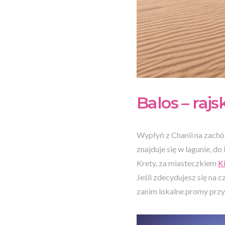
Balos – rajs
Wypłyń z Chanii na zachód
znajduje się w lagunie, d
Krety, za miasteczkiem
K
Jeśli zdecydujesz się na c
zanim lokalne promy prz