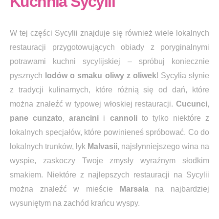
Kuchnia Sycylii
W tej części
Sycylii znajduje się również wiele lokalnych
restauracji przygotowujących obiady z poryginalnymi
potrawami kuchni sycylijskiej – spróbuj koniecznie
pysznych
lodów o smaku oliwy z oliwek
! Sycylia słynie
z tradycji kulinarnych, które różnią się od dań, które
można znaleźć w typowej włoskiej restauracji.
Cucunci
,
pane
cunzato
,
arancini
i
cannoli
to tylko niektóre z
lokalnych specjałów, które powinieneś spróbować. Co do
lokalnych trunków, łyk
Malvasii
, najsłynniejszego wina na
wyspie, zaskoczy Twoje zmysły wyraźnym słodkim
smakiem.
Niektóre z najlepszych restauracji na Sycylii
można znaleźć w mieście
Marsala
na najbardziej
wysuniętym na zachód krańcu wyspy.