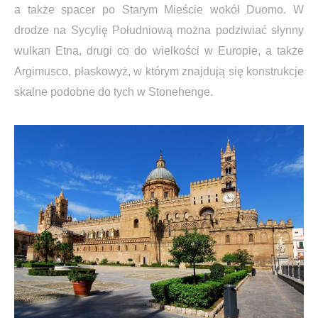
a także spacer po Starym Mieście wokół Duomo. W
drodze na Sycylię Południową można podziwiać słynny
wulkan Etna, drugi co do wielkości w Europie, a także
Argimusco, płaskowyż, w którym znajdują się konstrukcje
skalne podobne do tych w Stonehenge.