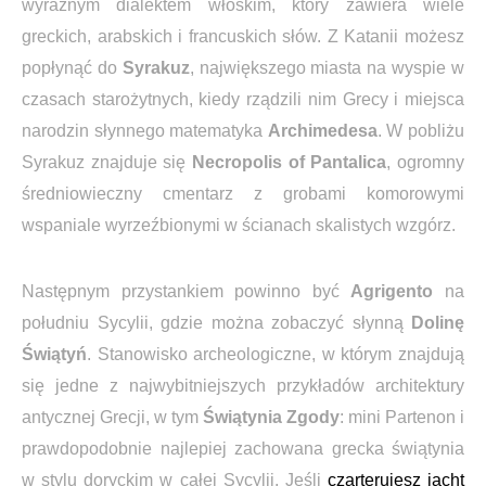
wyraźnym dialektem włoskim, który zawiera wiele
greckich, arabskich i francuskich słów. Z Katanii możesz
popłynąć do
Syrakuz
, największego miasta na wyspie w
czasach starożytnych, kiedy rządzili nim Grecy i miejsca
narodzin słynnego matematyka
Archimedesa
. W pobliżu
Syrakuz znajduje się
Necropolis of Pantalica
, ogromny
średniowieczny cmentarz z grobami komorowymi
wspaniale wyrzeźbionymi w ścianach skalistych wzgórz.
Następnym przystankiem powinno być
Agrigento
na
południu Sycylii, gdzie można zobaczyć słynną
Dolinę
Świątyń
. Stanowisko archeologiczne, w którym znajdują
się jedne z najwybitniejszych przykładów architektury
antycznej Grecji, w tym
Świątynia Zgody
: mini Partenon i
prawdopodobnie najlepiej zachowana grecka świątynia
w stylu doryckim w całej Sycylii. Jeśli
czarterujesz jacht