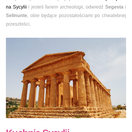
na Sycylii
i jesteś fanem archeologii, odwiedź
Segesta
i
Selinunte
, obie będące pozostałościami po chwalebnej
przeszłości.