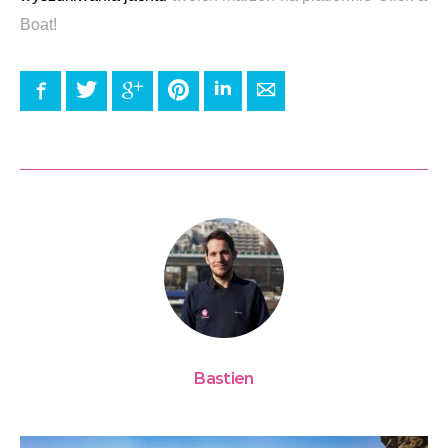
Boat!
Facebook
Twitter
Google+
Pinterest
LinkedIn
E-mail
Bastien