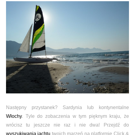
Następny przystanek? Sardynia lub kontynentalne
Włochy
. Tyle do zobaczenia w tym pięknym kraju, że
wrócisz tu jeszcze nie raz i nie dwa! Przejdź do
wyszukiwania jachtu
twoich marzeń na platformie Click &