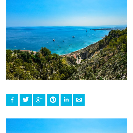
Facebook
Twitter
Google+
Pinterest
LinkedIn
E-mail