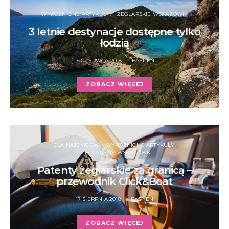
WYRÓŻNIONE ARTYKUŁY
ŻEGLARSKIE WSKAZÓWKI
3 letnie destynacje dostępne tylko
łodzią
15 CZERWCA 2018
BASTIEN
ZOBACZ WIĘCEJ
DLA NAJEMCÓW
WYRÓŻNIONE ARTYKUŁY
ŻEGLARSKIE WSKAZÓWKI
Patenty żeglarskie za granicą –
przewodnik Click&Boat
17 SIERPNIA 2018
BASTIEN
ZOBACZ WIĘCEJ