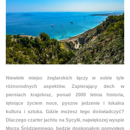
Niewiele miejsc żeglarskich łączy w sobie tyle
różnorodnych aspektów. Zapierający dech w
piersiach krajobraz, ponad 2000 letnia historia,
tętniące życiem noce, pyszne jedzenie i lokalna
kultura i sztuka. Gdzie możesz tego doświadczyć?
Dlaczego czarter jachtu na Sycylii, największej wyspie
Morza Śródziemnego, będzie doskonałym pomysłem