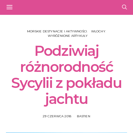
MORSKIE DESTYNACJE I AKTYWNOŚCI
WŁOCHY
WYRÓŻNIONE ARTYKUŁY
Podziwiaj
różnorodność
Sycylii z pokładu
jachtu
29 CZERWCA 2018
BASTIEN