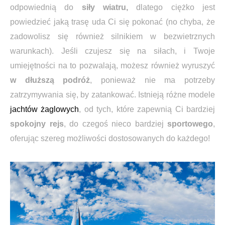
odpowiednią do
siły wiatru,
dlatego ciężko jest
powiedzieć jaką trasę uda Ci się pokonać (no chyba, że
zadowolisz się również silnikiem w bezwietrznych
warunkach). Jeśli czujesz się na siłach, i Twoje
umiejętności na to pozwalają, możesz również wyruszyć
w dłuższą podróż
, ponieważ nie ma potrzeby
zatrzymywania się, by zatankować. Istnieją różne modele
jachtów żaglowych
, od tych, które zapewnią Ci bardziej
spokojny rejs
, do czegoś nieco bardziej
sportowego
,
oferując szereg możliwości dostosowanych do każdego!