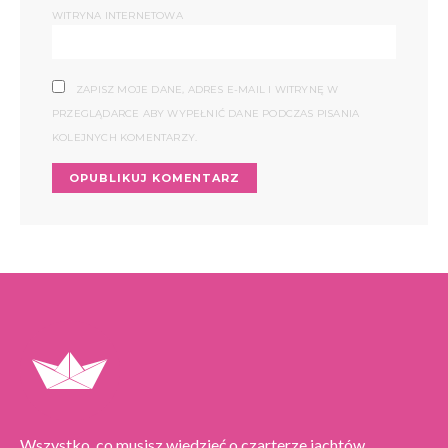
WITRYNA INTERNETOWA
ZAPISZ MOJE DANE, ADRES E-MAIL I WITRYNĘ W
PRZEGLĄDARCE ABY WYPEŁNIĆ DANE PODCZAS PISANIA
KOLEJNYCH KOMENTARZY.
Wszystko, co musisz wiedzieć o czarterze jachtów