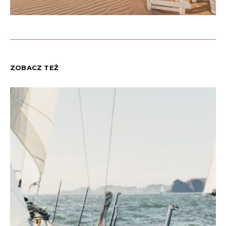
ZOBACZ TEŻ
C