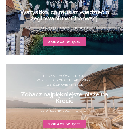
WYRÓŻNIONE ARTYKUŁY
Wszystko, co musisz wiedzieć o
żeglowaniu w Chorwacji
21 WRZEŚNIA 2023
BASTIEN
ZOBACZ WIĘCEJ
DLA NAJEMCÓW
GRECJA
MORSKIE DESTYNACJE I AKTYWNOŚCI
WYRÓŻNIONE ARTYKUŁY
Zobacz najpiękniejsze plaże na
Krecie
22 WRZEŚNIA 2023
BASTIEN
ZOBACZ WIĘCEJ