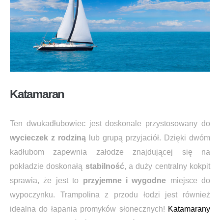
Katamaran
Ten dwukadłubowiec jest doskonale przystosowany do
wycieczek z rodziną
lub grupą przyjaciół. Dzięki dwóm
kadłubom zapewnia załodze znajdującej się na
pokładzie doskonałą
stabilność
, a duży centralny kokpit
sprawia, że jest to
przyjemne i wygodne
miejsce do
wypoczynku. Trampolina z przodu łodzi jest również
idealna do łapania promyków słonecznych!
Katamarany