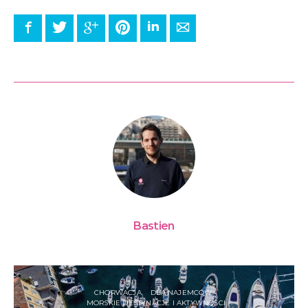
Facebook
Twitter
Google+
Pinterest
LinkedIn
E-mail
Bastien
CHORWACJA
DLA NAJEMCÓW
MORSKIE DESTYNACJE I AKTYWNOŚCI