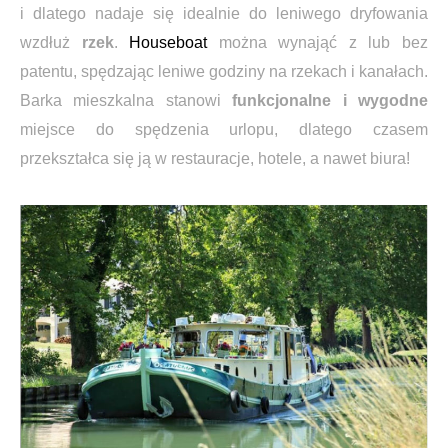
i dlatego nadaje się idealnie do leniwego dryfowania
wzdłuż
rzek
.
Houseboat
można wynająć z lub bez
patentu, spędzając leniwe godziny na rzekach i kanałach.
Barka mieszkalna stanowi
funkcjonalne i wygodne
miejsce do spędzenia urlopu, dlatego czasem
przekształca się ją w restauracje, hotele, a nawet biura!