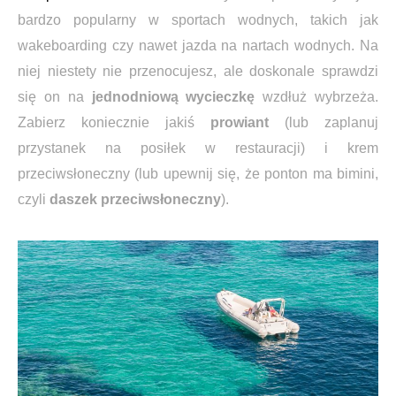
bardzo popularny w sportach wodnych, takich jak
wakeboarding czy nawet jazda na nartach wodnych. Na
niej niestety nie przenocujesz, ale doskonale sprawdzi
się on na
jednodniową wycieczkę
wzdłuż wybrzeża.
Zabierz koniecznie jakiś
prowiant
(lub zaplanuj
przystanek na posiłek w restauracji) i krem
przeciwsłoneczny (lub upewnij się, że ponton ma bimini,
czyli
daszek przeciwsłoneczny
).