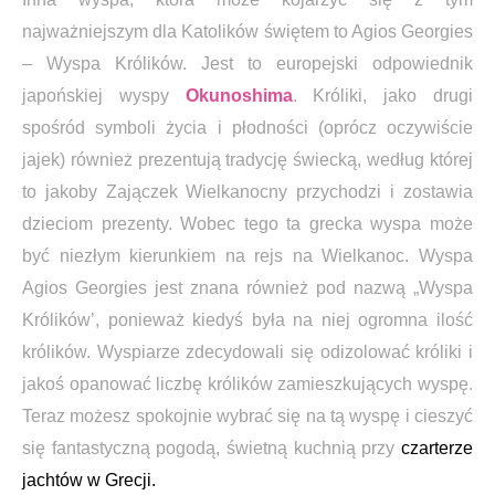
najważniejszym dla Katolików świętem to Agios Georgies
– Wyspa Królików. Jest to europejski odpowiednik
japońskiej wyspy
Okunoshima
. Króliki, jako drugi
spośród symboli życia i płodności (oprócz oczywiście
jajek) również prezentują tradycję świecką, według której
to jakoby Zajączek Wielkanocny przychodzi i zostawia
dzieciom prezenty. Wobec tego ta grecka wyspa może
być niezłym kierunkiem na rejs na Wielkanoc. Wyspa
Agios Georgies jest znana również pod nazwą „Wyspa
Królików’, ponieważ kiedyś była na niej ogromna ilość
królików. Wyspiarze zdecydowali się odizolować króliki i
jakoś opanować liczbę królików zamieszkujących wyspę.
Teraz możesz spokojnie wybrać się na tą wyspę i cieszyć
się fantastyczną pogodą, świetną kuchnią przy
czarterze
jachtów w Grecji.