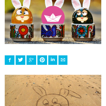
Facebook
Twitter
Google+
Pinterest
LinkedIn
E-mail