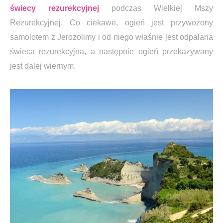
świecy rezurekcyjnej
podczas Wielkiej Mszy
Rezurekcyjnej. Co ciekawe, ogień jest przywożony
samolotem z Jerozolimy i od niego właśnie jest odpalana
świeca rezurekcyjna, a następnie ogień przekazywany
jest dalej wiernym.