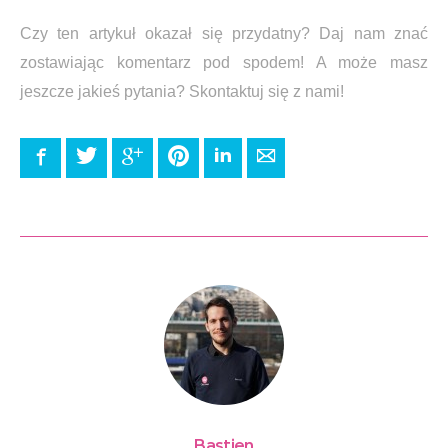
Czy ten artykuł okazał się przydatny? Daj nam znać
zostawiając komentarz pod spodem! A może masz
jeszcze jakieś pytania? Skontaktuj się z nami!
Facebook
Twitter
Google+
Pinterest
LinkedIn
E-mail
Bastien