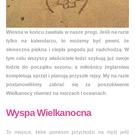
Wiosna w ko
ń
cu zawita
ł
a w nasze progi. Je
ś
li na razie
tylko na kalendarzu, to mo
ż
emy by
ć
pewni,
ż
e
s
ł
oneczna pi
ę
kna i ciep
ł
a pogoda ju
ż
nadchodz
ą
. W
tym celu wszyscy w
ł
a
ś
ciciele
ł
odzi szykuj
ą
ju
ż
swoje
ł
odzie do pocz
ą
tku sezonu, a mi
ł
o
ś
nicy
ż
eglarstwa
kompletuj
ą
sprz
ę
t i planuj
ą
przysz
ł
e rejsy. My na razie
postanowili
ś
my zabra
ć
si
ę
za poszukiwanie
Wielkanocy r
ó
wnie
ż
na morzach i oceanach.
Wyspa Wielkanocna
To miejsce, które pierwsze przychodzi na myśl jeśli