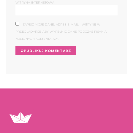
WITRYNA INTERNETOWA
ZAPISZ MOJE DANE, ADRES E-MAIL I WITRYNĘ W
PRZEGLĄDARCE ABY WYPEŁNIĆ DANE PODCZAS PISANIA
KOLEJNYCH KOMENTARZY.