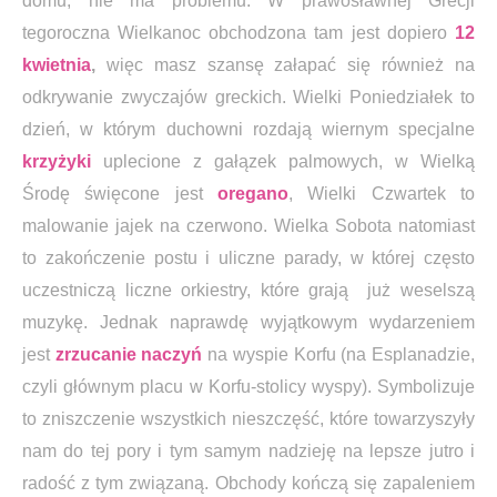
domu, nie ma problemu. W prawosławnej Grecji
tegoroczna Wielkanoc obchodzona tam jest dopiero
12
kwietnia
,
więc masz szansę załapać się również na
odkrywanie zwyczajów greckich. Wielki Poniedziałek to
dzień, w którym duchowni rozdają wiernym specjalne
krzyżyki
uplecione z gałązek palmowych, w Wielką
Środę święcone jest
oregano
, Wielki Czwartek to
malowanie jajek na czerwono. Wielka Sobota natomiast
to zakończenie postu i uliczne parady, w której często
uczestniczą liczne orkiestry, które grają już weselszą
muzykę. Jednak naprawdę wyjątkowym wydarzeniem
jest
zrzucanie naczyń
na wyspie Korfu (na Esplanadzie,
czyli głównym placu w Korfu-stolicy wyspy). Symbolizuje
to zniszczenie wszystkich nieszczęść, które towarzyszyły
nam do tej pory i tym samym nadzieję na lepsze jutro i
radość z tym związaną. Obchody kończą się zapaleniem