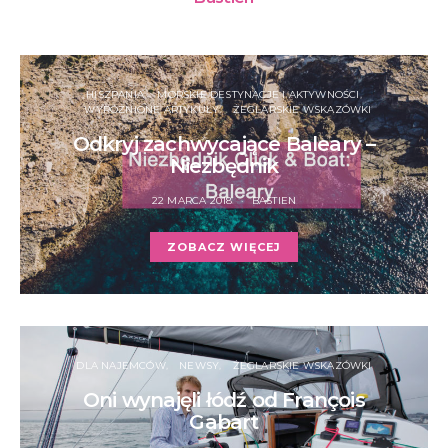
HISZPANIA
MORSKIE DESTYNACJE I AKTYWNOŚCI
WYRÓŻNIONE ARTYKUŁY
ŻEGLARSKIE WSKAZÓWKI
Odkryj zachwycające Baleary –
Niezbędnik
22 MARCA 2018
BASTIEN
ZOBACZ WIĘCEJ
DLA NAJEMCÓW
NEWSY
ŻEGLARSKIE WSKAZÓWKI
Oni wynajęli łódź od François
Gabart