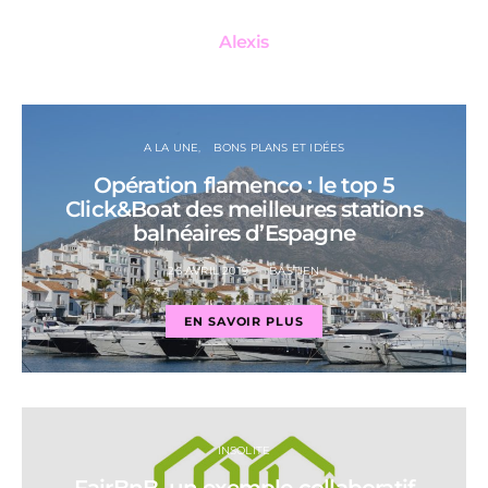
Alexis
A LA UNE
BONS PLANS ET IDÉES
Opération flamenco : le top 5
Click&Boat des meilleures stations
balnéaires d’Espagne
26 AVRIL 2019
BASTIEN
EN SAVOIR PLUS
INSOLITE