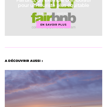
FairBnB, un exemple collaboratif
pour un touriste plus équitable
3 MAI 2019
BASTIEN
EN SAVOIR PLUS
A DÉCOUVRIR AUSSI :