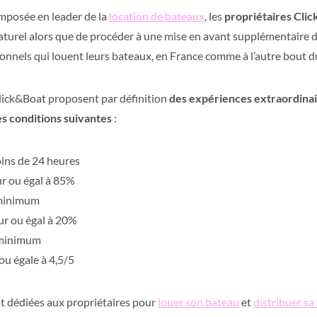
imposée en leader de la
location de bateaux
, les
propriétaires Cli
turel alors que de procéder à une mise en avant supplémentaire 
ssionnels qui louent leurs bateaux, en France comme à l’autre bout 
lick&Boat proposent par définition
des expériences extraordinair
es conditions suivantes
:
ns de 24 heures
ur ou égal à 85%
 minimum
eur ou égal à 20%
 minimum
ou égale à 4,5/5
t dédiées aux propriétaires pour
louer son bateau
et
distribuer sa