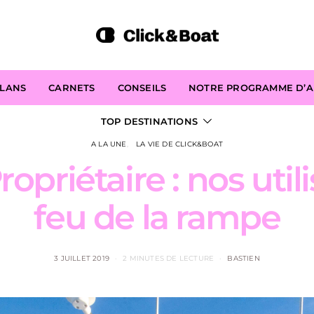
PLANS
CARNETS
CONSEILS
NOTRE PROGRAMME D’AF
TOP DESTINATIONS
A LA UNE
LA VIE DE CLICK&BOAT
opriétaire : nos util
feu de la rampe
3 JUILLET 2019
2 MINUTES DE LECTURE
BASTIEN