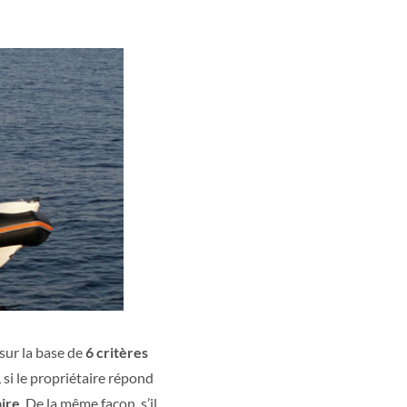
sur la base de
6 critères
 si le propriétaire répond
ire
. De la même façon, s’il