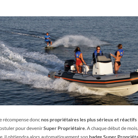
ire récompense donc
nos propriétaires les plus sérieux et réactifs
postuler pour devenir
Super Propriétaire
. A chaque début de mois,
e, il obtiendra alors automatiquement son
badge Super Propriéta