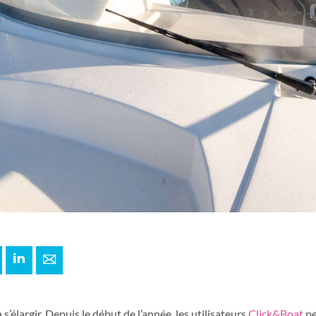
+
interest
LinkedIn
E-mail
 s’élargir. Depuis le début de l’année, les utilisateurs
Click&Boat
pe