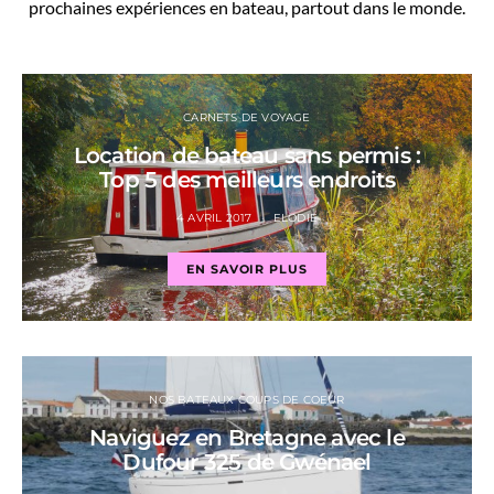
prochaines expériences en bateau, partout dans le monde.
CARNETS DE VOYAGE
Location de bateau sans permis :
Top 5 des meilleurs endroits
4 AVRIL 2017
ELODIE
EN SAVOIR PLUS
NOS BATEAUX COUPS DE COEUR
Naviguez en Bretagne avec le
Dufour 325 de Gwénael