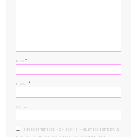
*
NOM
*
E-MAIL
SITE WEB
ENREGISTRER MON NOM, MON E-MAIL ET MON SITE DANS
LE NAVIGATEUR POUR MON PROCHAIN COMMENTAIRE.