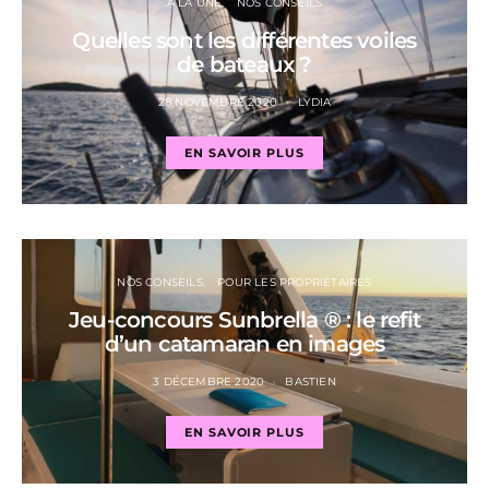
A LA UNE
NOS CONSEILS
Quelles sont les différentes voiles
de bateaux ?
28 NOVEMBRE 2020
LYDIA
EN SAVOIR PLUS
NOS CONSEILS
POUR LES PROPRIÉTAIRES
Jeu-concours Sunbrella ® : le refit
d’un catamaran en images
3 DÉCEMBRE 2020
BASTIEN
EN SAVOIR PLUS