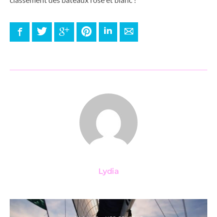
Facebook
Twitter
Google+
Pinterest
LinkedIn
E-mail
Lydia