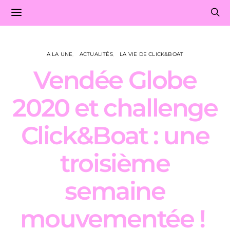
A LA UNE
ACTUALITÉS
LA VIE DE CLICK&BOAT
Vendée Globe
2020 et challenge
Click&Boat : une
troisième
semaine
mouvementée !