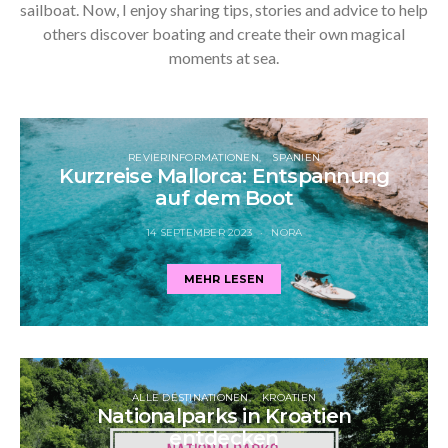
sailboat. Now, I enjoy sharing tips, stories and advice to help
others discover boating and create their own magical
moments at sea.
REVIERINFORMATIONEN
SPANIEN
Kurzreise Mallorca: Entspannung
auf dem Boot
14 SEPTEMBER 2023
NORA
MEHR LESEN
ALLE DESTINATIONEN
KROATIEN
Nationalparks in Kroatien
entdecken