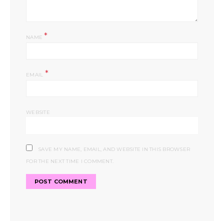
*
NAME
*
EMAIL
WEBSITE
SAVE MY NAME, EMAIL, AND WEBSITE IN THIS BROWSER
FOR THE NEXT TIME I COMMENT.