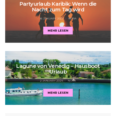
Partyurlaub Karibik: Wenn die
Nacht zum Tag wird
16 JANUARY 2023
NORA
MEHR LESEN
ITALIEN
NEUIGKEITEN
REVIERINFORMATIONEN
Lagune von Venedig – Hausboot
Urlaub
2 JANUARY 2024
NORA
MEHR LESEN