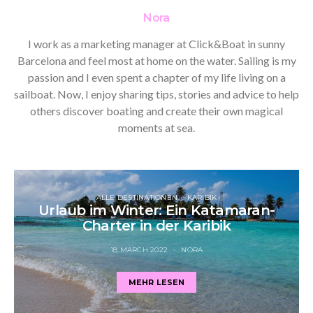
Nora
I work as a marketing manager at Click&Boat in sunny
Barcelona and feel most at home on the water. Sailing is my
passion and I even spent a chapter of my life living on a
sailboat. Now, I enjoy sharing tips, stories and advice to help
others discover boating and create their own magical
moments at sea.
ALLE DESTINATIONEN
KARIBIK
Urlaub im Winter: Ein Katamaran-
Charter in der Karibik
18 MARCH 2022
NORA
MEHR LESEN