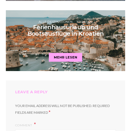
ALLE DESTINATIONEN
KROATIEN
Ferienhausurlaub und
Bootsausflüge in Kroatien
6 NOVEMBER 2023
NORA
MEHR LESEN
LEAVE A REPLY
YOUR EMAIL ADDRESS WILL NOT BE PUBLISHED.
REQUIRED
*
FIELDS ARE MARKED
COMMENT