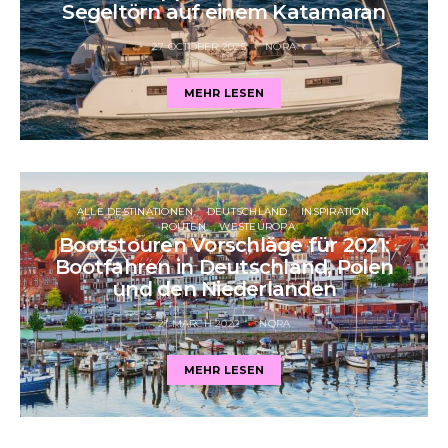
Segeltörn auf einem Katamaran
27 OCTOBER 2025
NORA
MEHR LESEN
ALLE DESTINATIONEN
DEUTSCHLAND
INSPIRATION
ROUTEN
WESTEUROPA
Bootstouren Vorschläge für 2021:
Bootfahren in Deutschland, Polen
und den Niederlanden
21 MARCH 2022
NORA
MEHR LESEN