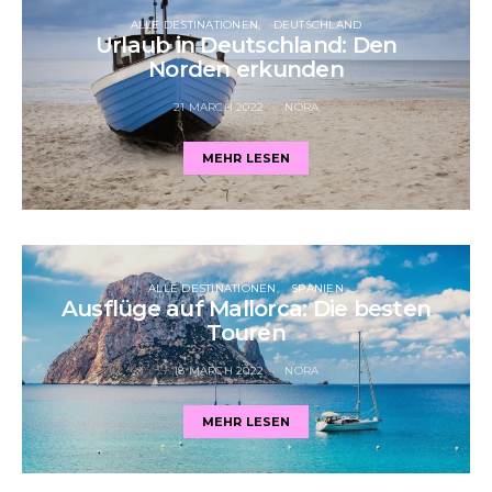
ALLE DESTINATIONEN
DEUTSCHLAND
Urlaub in Deutschland: Den
Norden erkunden
21 MARCH 2022
NORA
MEHR LESEN
ALLE DESTINATIONEN
SPANIEN
Ausflüge auf Mallorca: Die besten
Touren
18 MARCH 2022
NORA
MEHR LESEN