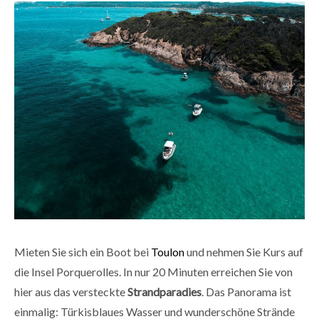
Mieten Sie sich ein Boot bei
Toulon
und nehmen Sie Kurs auf
die Insel Porquerolles. In nur 20 Minuten erreichen Sie von
hier aus das versteckte
Strandparadies
. Das Panorama ist
einmalig: Türkisblaues Wasser und wunderschöne Strände