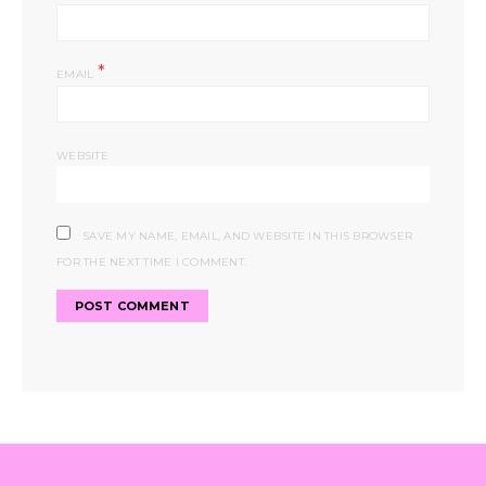
*
EMAIL
WEBSITE
SAVE MY NAME, EMAIL, AND WEBSITE IN THIS BROWSER
FOR THE NEXT TIME I COMMENT.