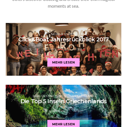
moments at sea.
NEWS & EVENTS
Click&Boat Jahresrückblick 2017
18 MARCH 2022
NORA
MEHR LESEN
ALLE DESTINATIONEN
GRIECHENLAND
Die Top 5 Inseln Griechenlands
18 MARCH 2022
NORA
MEHR LESEN