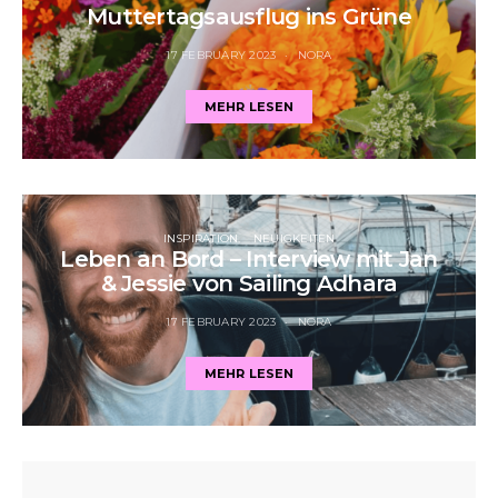
Muttertagsausflug ins Grüne
17 FEBRUARY 2023
NORA
MEHR LESEN
INSPIRATION
NEUIGKEITEN
Leben an Bord – Interview mit Jan
& Jessie von Sailing Adhara
17 FEBRUARY 2023
NORA
MEHR LESEN