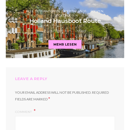
ALLE DESTINATIONEN
NIEDERLANDE
ROUTEN
SEGELROUTEN
Holland Hausboot Route
27 OCTOBER 2025
NORA
MEHR LESEN
LEAVE A REPLY
YOUR EMAIL ADDRESS WILL NOT BE PUBLISHED.
REQUIRED
*
FIELDS ARE MARKED
COMMENT