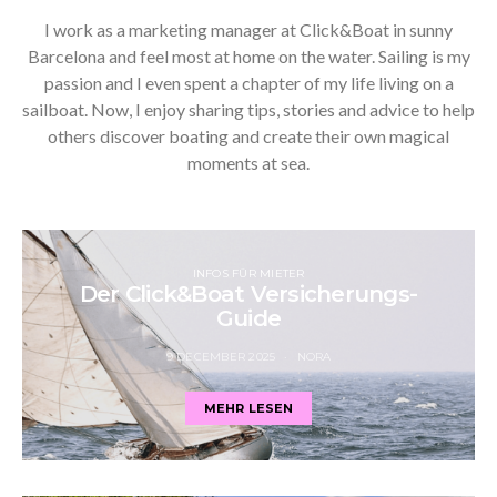
I work as a marketing manager at Click&Boat in sunny
Barcelona and feel most at home on the water. Sailing is my
passion and I even spent a chapter of my life living on a
sailboat. Now, I enjoy sharing tips, stories and advice to help
others discover boating and create their own magical
moments at sea.
INFOS FÜR MIETER
Der Click&Boat Versicherungs-
Guide
9 DECEMBER 2025
NORA
MEHR LESEN