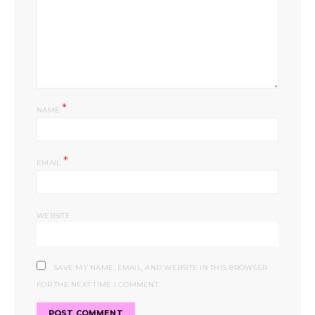
*
NAME
*
EMAIL
WEBSITE
SAVE MY NAME, EMAIL, AND WEBSITE IN THIS BROWSER
FOR THE NEXT TIME I COMMENT.