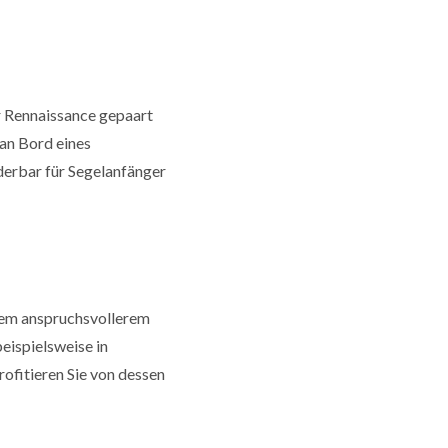
r Rennaissance gepaart
an Bord eines
derbar für Segelanfänger
em anspruchsvollerem
eispielsweise in
ofitieren Sie von dessen