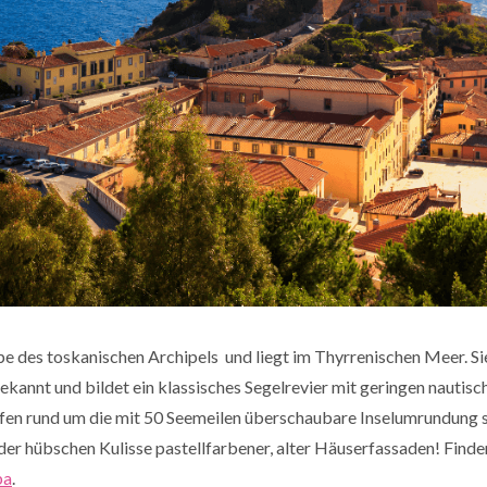
e des toskanischen Archipels und liegt im Thyrrenischen Meer. Sie 
kannt und bildet ein klassisches Segelrevier mit geringen nautis
en rund um die mit 50 Seemeilen überschaubare Inselumrundung si
 der hübschen Kulisse pastellfarbener, alter Häuserfassaden! Finde
ba
.