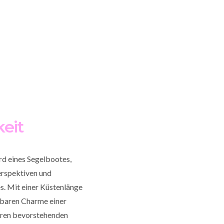
keit
rd eines Segelbootes,
erspektiven und
s. Mit einer Küstenlänge
hbaren Charme einer
hren bevorstehenden