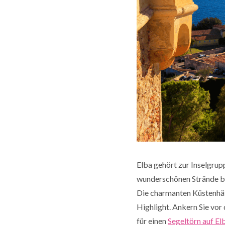
Elba gehört zur Inselgrupp
wunderschönen Strände be
Die charmanten Küstenhäf
Highlight. Ankern Sie vor
für einen
Segeltörn auf El