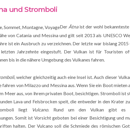
na und Stromboli
Der
Ätna
ist der wohl bekannteste
 Nähe von Catania und Messina und gilt seit 2013 als UNESCO Wel
Jahre ist ein Ausbruch zu verzeichnen. Der letzte war bislang 2015
 letzten Jahrzehnte eingestuft. Der Vulkan ist für Touristen o
hnen bis in die nähere Umgebung des Vulkanes fahren.
romboli
, welcher gleichzeitig auch eine Insel ist. Auch dieser Vulka
fahren von Milazzo und Messina aus. Wenn Sie ein Boot mieten au
 Meer aus, von ihrem privaten Boot, besichtigen. Stromboli ist stä
tunden Lava und Felsbrocken speit, die entweder in den Krater zu
romboli liegt
Vulcano
. Rund um den Vulkan gibt es B
ngen. Somit ist Vorsicht geboten bei einer Besichtigung und ma
riften halten. Der Vulcano soll die Schmiede des römischen Gott