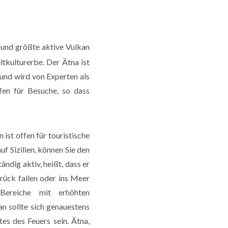
 und größte aktive Vulkan
tkulturerbe. Der Ätna ist
 und wird von Experten als
ffen für Besuche, so dass
n ist offen für touristische
f Sizilien, können Sie den
ndig aktiv, heißt, dass er
rück fallen oder ins Meer
ereiche mit erhöhten
n sollte sich genauestens
es des Feuers sein. Ätna,