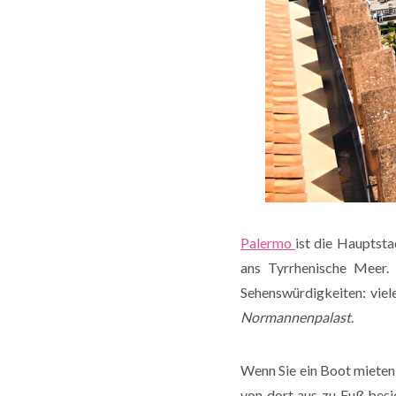
Palermo
ist die Hauptsta
ans Tyrrhenische Meer. 
Sehenswürdigkeiten: viel
Normannenpalast
.
Wenn Sie ein Boot mieten 
von dort aus zu Fuß bes