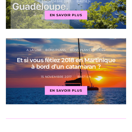
3 NOVEMBRE 2017
BASTIEN
EN SAVOIR PLUS
A LA UNE
BONS PLANS
BONS PLANS ET IDÉES
Et si vous fêtiez 2018 en Martinique
à bord d’un catamaran ?
15 NOVEMBRE 2017
BASTIEN
EN SAVOIR PLUS