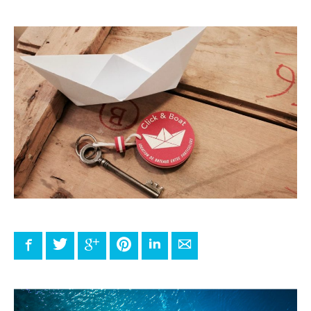
Facebook
Twitter
Google+
Pinterest
LinkedIn
E-mail