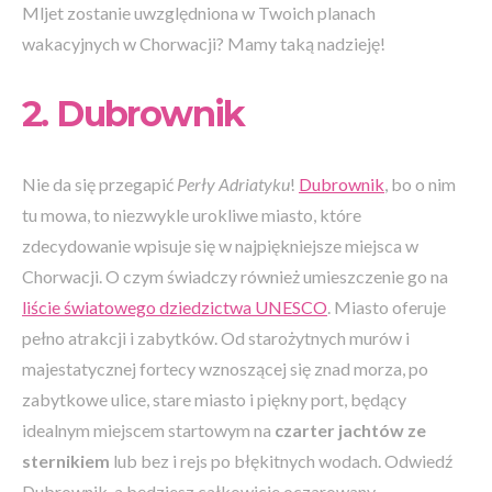
Mljet zostanie uwzględniona w Twoich planach
wakacyjnych w Chorwacji? Mamy taką nadzieję!
2. Dubrownik
Nie da się przegapić
Perły Adriatyku
!
Dubrownik
, bo o nim
tu mowa, to niezwykle urokliwe miasto, które
zdecydowanie wpisuje się w najpiękniejsze miejsca w
Chorwacji. O czym świadczy również umieszczenie go na
liście światowego dziedzictwa UNESCO
. Miasto oferuje
pełno atrakcji i zabytków. Od starożytnych murów i
majestatycznej fortecy wznoszącej się znad morza, po
zabytkowe ulice, stare miasto i piękny port, będący
idealnym miejscem startowym na
czarter jachtów ze
sternikiem
lub bez i rejs po błękitnych wodach. Odwiedź
Dubrownik, a będziesz całkowicie oczarowany.