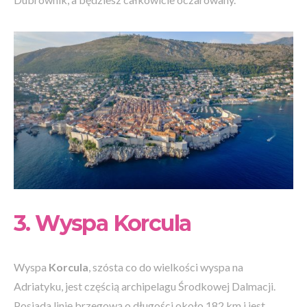
3. Wyspa Korcula
Wyspa
Korcula
, szósta co do wielkości wyspa na
Adriatyku, jest częścią archipelagu Środkowej Dalmacji.
Posiada linię brzegową o długości około 182 km i jest