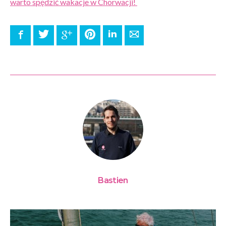
warto spędzić wakacje w Chorwacji!
Facebook
Twitter
Google+
Pinterest
LinkedIn
E-mail
Bastien