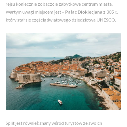
rejsu koniecznie zobaczcie zabytkowe centrum miasta.
Wartym uwagi miejscem jest –
Pałac Dioklecjana
z 305 r.,
który stał się częścią światowego dziedzictwa UNESCO.
Split jest również znany wśród turystów ze swoich