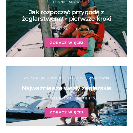
DLA NAJEMCÓW
Jak rozpocząć przygodę z
żeglarstwem? – pierwsze kroki
31 SIERPNIA 2023
BASTIEN
ZOBACZ WIĘCEJ
WYRÓŻNIONE ARTYKUŁY
ŻEGLARSKIE WSKAZÓWKI
Najważniejsze węzły żeglarskie
4 WRZEŚNIA 2023
BASTIEN
ZOBACZ WIĘCEJ