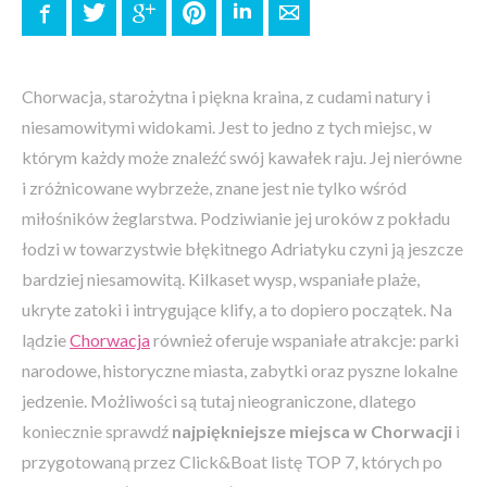
Facebook
Twitter
Google+
Pinterest
LinkedIn
E-mail
Chorwacja, starożytna i piękna kraina, z cudami natury i
niesamowitymi widokami. Jest to jedno z tych miejsc, w
którym każdy może znaleźć swój kawałek raju. Jej nierówne
i zróżnicowane wybrzeże, znane jest nie tylko wśród
miłośników żeglarstwa. Podziwianie jej uroków z pokładu
łodzi w towarzystwie błękitnego Adriatyku czyni ją jeszcze
bardziej niesamowitą. Kilkaset wysp, wspaniałe plaże,
ukryte zatoki i intrygujące klify, a to dopiero początek. Na
lądzie
Chorwacja
również oferuje wspaniałe atrakcje: parki
narodowe, historyczne miasta, zabytki oraz pyszne lokalne
jedzenie. Możliwości są tutaj nieograniczone, dlatego
koniecznie sprawdź
najpiękniejsze miejsca w Chorwacji
i
przygotowaną przez Click&Boat listę TOP 7, których po