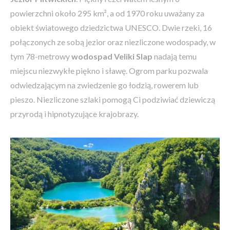
powierzchni około 295 km², a od 1970 roku uważany za
obiekt światowego dziedzictwa UNESCO. Dwie rzeki, 16
połączonych ze sobą jezior oraz niezliczone wodospady, w
tym 78-metrowy
wodospad Veliki Slap
nadają temu
miejscu niezwykłe piękno i sławę. Ogrom parku pozwala
odwiedzającym na zwiedzenie go łodzią, rowerem lub
pieszo. Niezliczone szlaki pomogą Ci podziwiać dziewiczą
przyrodą i hipnotyzujące krajobrazy.