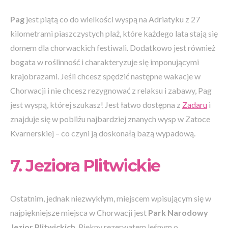
Pag
jest piątą co do wielkości wyspą na Adriatyku z 27
kilometrami piaszczystych plaż, które każdego lata stają się
domem dla chorwackich festiwali. Dodatkowo jest również
bogata w roślinność i charakteryzuje się imponującymi
krajobrazami. Jeśli chcesz spędzić następne wakacje w
Chorwacji i nie chcesz rezygnować z relaksu i zabawy, Pag
jest wyspą, której szukasz! Jest łatwo dostępna z
Zadaru
i
znajduje się w pobliżu najbardziej znanych wysp w Zatoce
Kvarnerskiej – co czyni ją doskonałą bazą wypadową.
7. Jeziora Plitwickie
Ostatnim, jednak niezwykłym, miejscem wpisującym się w
najpiękniejsze miejsca w Chorwacji jest
Park Narodowy
Jezior Plitwickich
. Piękny rezerwatem leśnym o