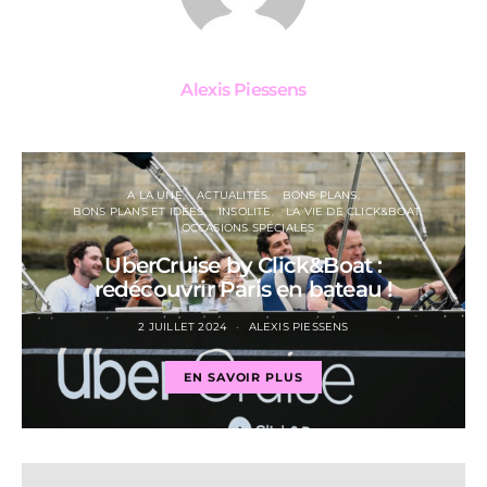
Alexis Piessens
A LA UNE
ACTUALITÉS
BONS PLANS
BONS PLANS ET IDÉES
INSOLITE
LA VIE DE CLICK&BOAT
OCCASIONS SPÉCIALES
UberCruise by Click&Boat :
redécouvrir Paris en bateau !
2 JUILLET 2024
ALEXIS PIESSENS
EN SAVOIR PLUS