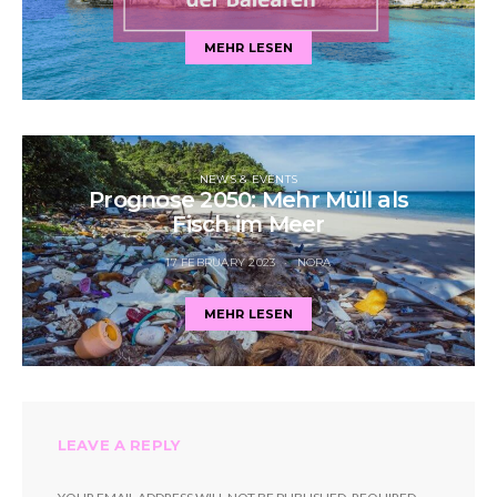
MEHR LESEN
NEWS & EVENTS
Prognose 2050: Mehr Müll als
Fisch im Meer
17 FEBRUARY 2023
NORA
MEHR LESEN
LEAVE A REPLY