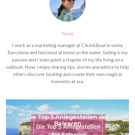
Nora
I work as a marketing manager at Click&Boat in sunny
Barcelona and feel most at home on the water. Sailing is my
passion and I even spent a chapter of my life living on a
sailboat. Now, I enjoy sharing tips, stories and advice to help
others discover boating and create their own magical
moments at sea.
ALLE DESTINATIONEN
SPANIEN
Die Top 5 Anlegestellen der
Balearen
18 MARCH 2022
NORA