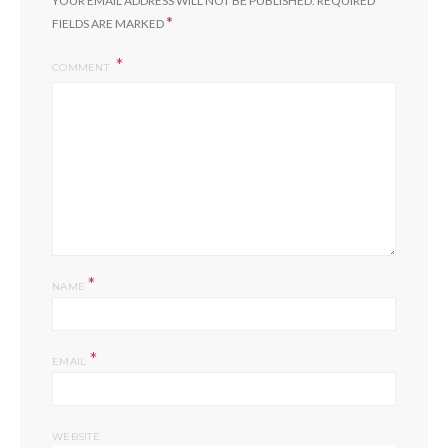
YOUR EMAIL ADDRESS WILL NOT BE PUBLISHED.
REQUIRED
*
FIELDS ARE MARKED
COMMENT
*
NAME
*
EMAIL
WEBSITE