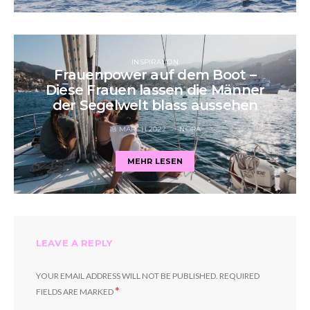
INSPIRATION
Frauenpower auf dem Boot –
Diese Frauen lassen die Männer
der Segelwelt blass aussehen
18 MARCH 2022
NORA
MEHR LESEN
LEAVE A REPLY
YOUR EMAIL ADDRESS WILL NOT BE PUBLISHED.
REQUIRED
*
FIELDS ARE MARKED