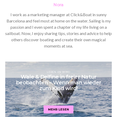
Nora
I work as a marketing manager at Click&Boat in sunny
Barcelona and feel most at home on the water. Sailing is my
passion and I even spent a chapter of my life living on a
sailboat. Now, I enjoy sharing tips, stories and advice to help
others discover boating and create their own magical
moments at sea.
LEBEN AN BORD
Wale & Delfine in freier Natur
beobachten – Wenn man wieder
zum Kind wird!
18 MARCH 2022
NORA
MEHR LESEN