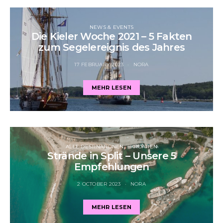
NEWS & EVENTS
Die Kieler Woche 2021 – 5 Fakten
zum Segelereignis des Jahres
17 FEBRUARY 2023
NORA
MEHR LESEN
ALLE DESTINATIONEN
KROATIEN
Strände in Split – Unsere 5
Empfehlungen
2 OCTOBER 2023
NORA
MEHR LESEN