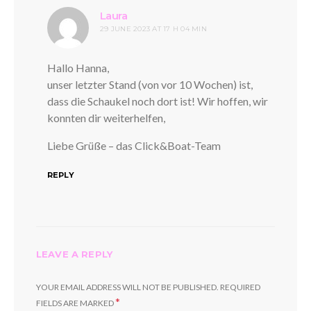
says:
Laura
29 JUNE 2023 AT 17 H 04 MIN
Hallo Hanna,
unser letzter Stand (von vor 10 Wochen) ist,
dass die Schaukel noch dort ist! Wir hoffen, wir
konnten dir weiterhelfen,
Liebe Grüße – das Click&Boat-Team
REPLY
LEAVE A REPLY
YOUR EMAIL ADDRESS WILL NOT BE PUBLISHED.
REQUIRED
*
FIELDS ARE MARKED