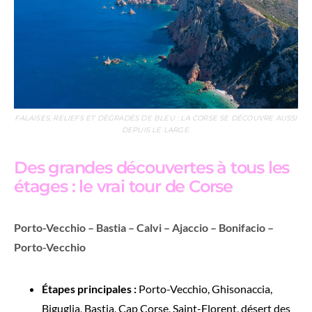
FALAISES, RELIEFS ET DÉGRADÉS DE BLEU : LA CORSE SE DÉCOUVRE AUSSI
DEPUIS LE LARGE.
Des grandes découvertes à tous les
étages : le vrai tour de Corse
Porto-Vecchio – Bastia – Calvi – Ajaccio – Bonifacio –
Porto-Vecchio
Étapes principales :
Porto-Vecchio, Ghisonaccia,
Biguglia, Bastia, Cap Corse, Saint-Florent, désert des