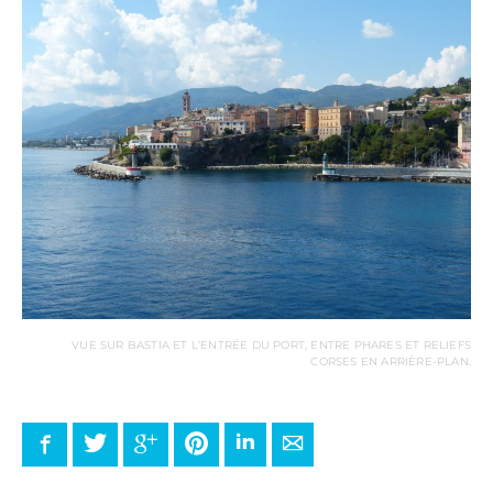
VUE SUR BASTIA ET L’ENTRÉE DU PORT, ENTRE PHARES ET RELIEFS
CORSES EN ARRIÈRE-PLAN.
Facebook
Twitter
Google+
Pinterest
LinkedIn
E-mail