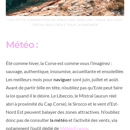
UNE PETITE EMBARCATION AU MOUILLAGE DANS UNE CRIQUE AUX EAUX
CRISTALLINES, IDÉALE POUR LA BAIGNADE.
Météo :
Été comme hiver, la Corse est comme vous l’imaginez :
sauvage, authentique, insoumise, accueillante et ensoleillée.
Les meilleurs mois pour
naviguer
sont juin, juillet et août.
Avant de partir bille en tête, n’oubliez pas qu’Eole peut faire
la loi quand il le désire. Le Libeccio, le Mistral (aucun réel
abri à proximité du Cap Corse), le Sirocco et le vent d’Est-
Nord Est peuvent balayer des zones attractives. N’oubliez
donc pas de consulter
la météo
et l’activité des vents, via
notamment l’outil dédié de
Météo France
.