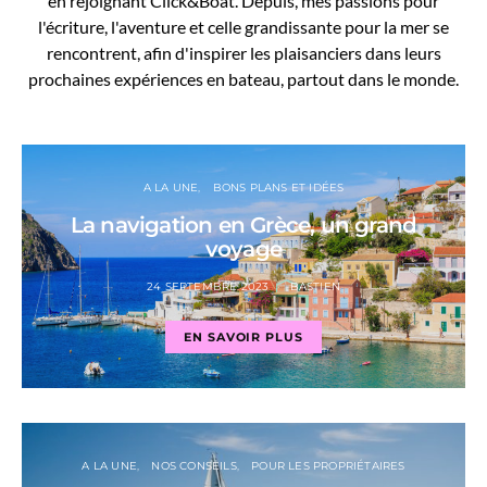
en rejoignant Click&Boat. Depuis, mes passions pour
l'écriture, l'aventure et celle grandissante pour la mer se
rencontrent, afin d'inspirer les plaisanciers dans leurs
prochaines expériences en bateau, partout dans le monde.
A LA UNE
BONS PLANS ET IDÉES
La navigation en Grèce, un grand
voyage
24 SEPTEMBRE 2023
BASTIEN
EN SAVOIR PLUS
A LA UNE
NOS CONSEILS
POUR LES PROPRIÉTAIRES