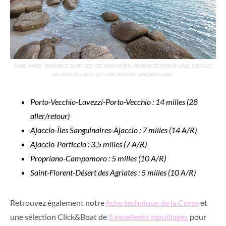
UNE ANSE PAISIBLE BORDÉE DE ROCHERS, PARFAITE POUR UNE ESCALE
AU MOUILLAGE ET UNE PAUSE SNORKELING.
Porto-Vecchio-Lavezzi-Porto-Vecchio : 14 milles (28
aller/retour)
Ajaccio-Îles Sanguinaires-Ajaccio : 7 milles (14 A/R)
Ajaccio-Porticcio : 3,5 milles (7 A/R)
Propriano-Campomoro : 5 milles (10 A/R)
Saint-Florent-Désert des Agriates : 5 milles (10 A/R)
Retrouvez également notre
fiche technique de la Corse
et
une sélection Click&Boat de
5 excellents mouillages
pour