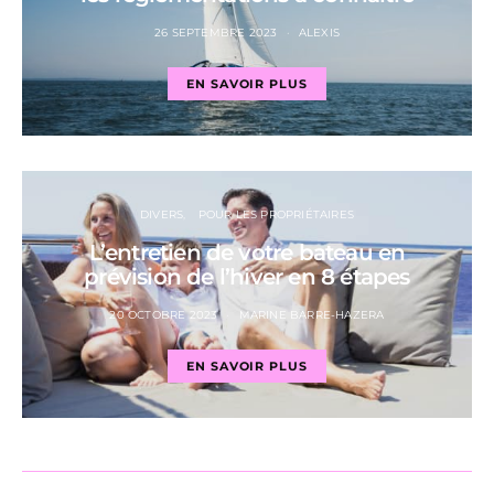
26 SEPTEMBRE 2023
ALEXIS
EN SAVOIR PLUS
DIVERS
POUR LES PROPRIÉTAIRES
L’entretien de votre bateau en
prévision de l’hiver en 8 étapes
20 OCTOBRE 2023
MARINE BARRE-HAZERA
EN SAVOIR PLUS