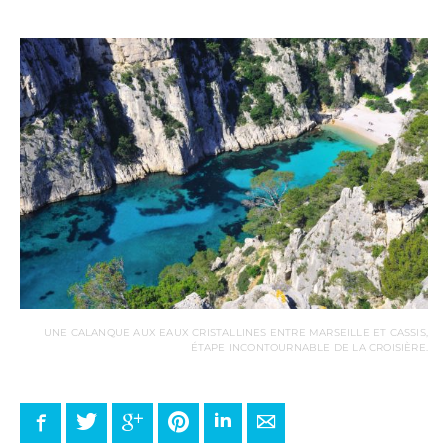
UNE CALANQUE AUX EAUX CRISTALLINES ENTRE MARSEILLE ET CASSIS,
ÉTAPE INCONTOURNABLE DE LA CROISIÈRE.
Facebook
Twitter
Google+
Pinterest
LinkedIn
E-mail