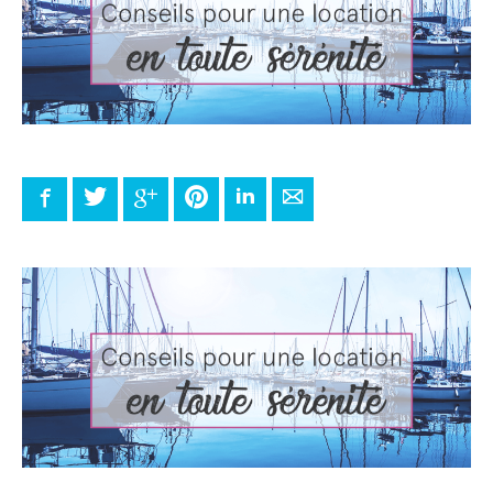
Facebook
Twitter
Google+
Pinterest
LinkedIn
E-mail