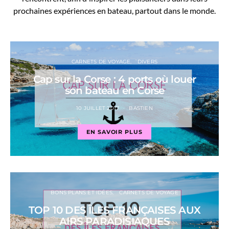
prochaines expériences en bateau, partout dans le monde.
CARNETS DE VOYAGE
DIVERS
Cap sur la Corse : 4 ports où louer
son bateau en Corse
10 JUILLET 2017
BASTIEN
EN SAVOIR PLUS
BONS PLANS ET IDÉES
CARNETS DE VOYAGE
TOP 10 DES ÎLES FRANÇAISES AUX
AIRS PARADISIAQUES