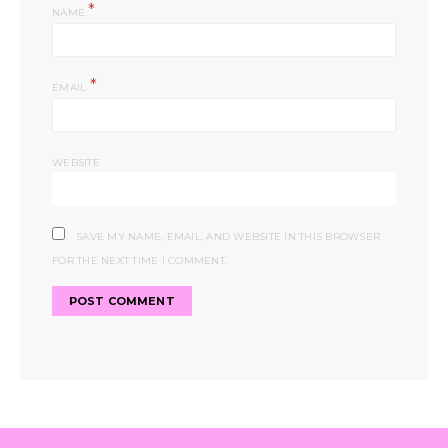
*
NAME
*
EMAIL
WEBSITE
SAVE MY NAME, EMAIL, AND WEBSITE IN THIS BROWSER
FOR THE NEXT TIME I COMMENT.