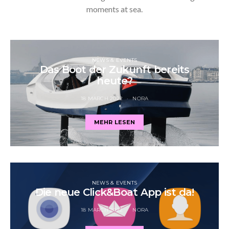
moments at sea.
NEWS & EVENTS
Das Boot der Zukunft bereits
heute?
18 MARCH 2022
NORA
MEHR LESEN
NEWS & EVENTS
Die neue Click&Boat App ist da!
18 MARCH 2022
NORA