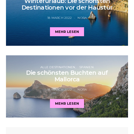
Winterurlaub: Die schönsten
Destinationen vor der Haustür
18 MARCH 2022
NORA
MEHR LESEN
ALLE DESTINATIONEN
SPANIEN
Die schönsten Buchten auf
Mallorca
18 MARCH 2022
NORA
MEHR LESEN