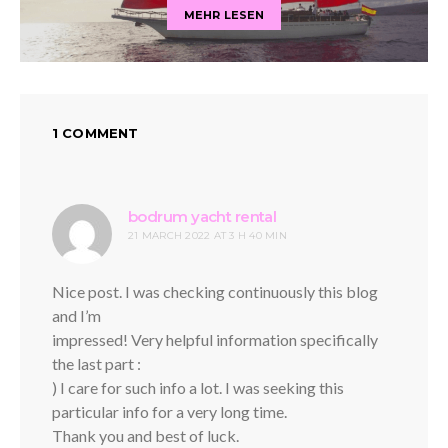
MEHR LESEN
1 COMMENT
says:
bodrum yacht rental
21 MARCH 2022 AT 3 H 40 MIN
Nice post. I was checking continuously this blog
and I’m
impressed! Very helpful information specifically
the last part :
) I care for such info a lot. I was seeking this
particular info for a very long time.
Thank you and best of luck.