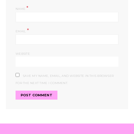
*
NAME
*
EMAIL
WEBSITE
SAVE MY NAME, EMAIL, AND WEBSITE IN THIS BROWSER
FOR THE NEXT TIME I COMMENT.