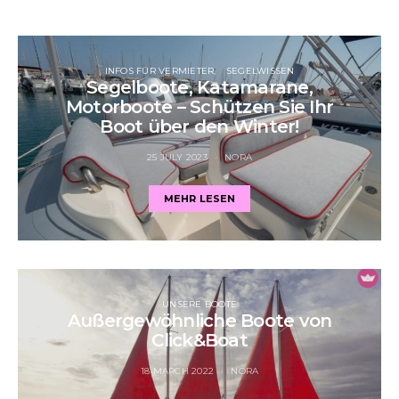
INFOS FÜR VERMIETER
SEGELWISSEN
Segelboote, Katamarane,
Motorboote – Schützen Sie Ihr
Boot über den Winter!
25 JULY 2023
NORA
MEHR LESEN
UNSERE BOOTE
Außergewöhnliche Boote von
Click&Boat
18 MARCH 2022
NORA