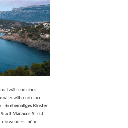
timal während eines
nkmäler während einer
um ein
ehemaliges Kloster
,
e Stadt
Manacor
. Sie ist
er die wunderschöne